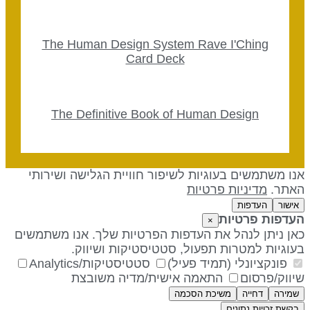
The Human Design System Rave I'Ching
Card Deck
The Definitive Book of Human Design
נו משתמשים בעוגיות לשיפור חוויית הגלישה ושירותי
אתר.
מדיניות פרטיות
אישור
העדפות
עדפות פרטיות
×
אן ניתן לנהל את העדפות הפרטיות שלך. אנו משתמשים
עוגיות למטרות תפעול, סטטיסטיקות ושיווק.
פונקציונלי (תמיד פעיל)
סטטיסטיקות/Analytics
יווק/פרסום
התאמה אישית/מדיה משובצת
שמירה
דחייה
משיכת הסכמה
בקשת זכויות נתונים