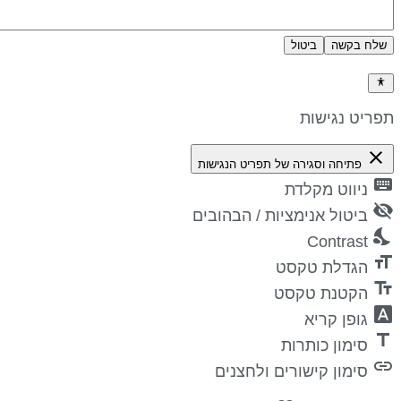
שלח בקשה
ביטול
דיניות פרטיות
פריט נגישות
close
פתיחה וסגירה של תפריט הנגישות
keyboa
ניווט מקלדת
visibility_
ביטול אנימציות / הבהובים
nights_st
Contrast
format_si
הגדלת טקסט
text_fiel
הקטנת טקסט
font_downl
גופן קריא
titl
סימון כותרות
lin
סימון קישורים ולחצנים