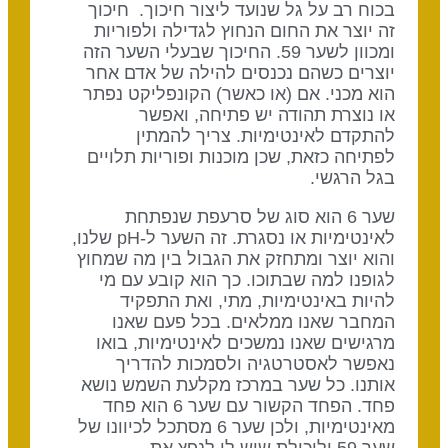
בכוח רב על גל שנועד ליצור חיכוך. חיכוך
זה יוצר את החום הנחוץ לגדילה ולפוריות
ומכוון לשער 59. החיכוך שבעלי השער הזה
יוצרים כשהם נכנסים להילה של אדם אחר
הוא מכני. אם (או כאשר) הקונפליקט נפתר
או נוצרת תהודה יש פתיחה, ואפשר
להתקדם לאינטימיות. צריך להמתין
לפתיחה כזאת, שכן מוכנות ופוריות תלויים
בגל הרגשי.
שער 6 הוא סוג של סרעפת שנפתחת
לאינטימיות או נסגרת. זה השער ל-pH שלנו,
והוא יוצר ומתחזק את הגבול בין מה שמחוץ
לגופנו למה שבתוכו. כך הוא קובע עם מי
להיות באינטימיות, מתי, ואת התפקיד
המחבר שאנו ממלאים. בכל פעם שאנו
מרגישים שאנו נמשכים לאינטימיות, בואו
נאפשר לאסטרטגיה ולסמכות להדריך
אותנו. כל שער במרכז מקלעת השמש נושא
פחד. הפחד הקשור עם שער 6 הוא פחד
מאינטימיות, ולכן שער 6 מסתכל לכיוונו של