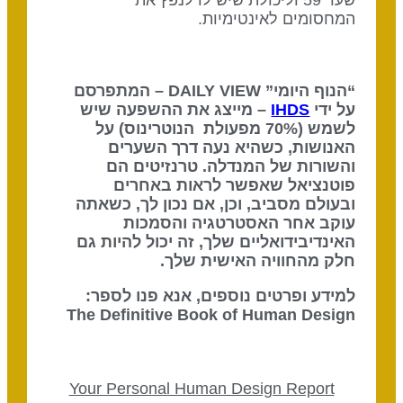
שער 59 וליכולת שיש לו לנפץ את
המחסומים לאינטימיות.
“הנוף היומי” DAILY VIEW – המתפרסם
על ידי
IHDS
– מייצג את ההשפעה שיש
לשמש (70% מפעולת הנוטרינוס) על
האנושות, כשהיא נעה דרך השערים
והשורות של המנדלה. טרנזיטים הם
פוטנציאל שאפשר לראות באחרים
ובעולם מסביב, וכן, אם נכון לך, כשאתה
עוקב אחר האסטרטגיה והסמכות
האינדיבידואליים שלך, זה יכול להיות גם
חלק מהחוויה האישית שלך.
למידע ופרטים נוספים, אנא פנו לספר:
The Definitive Book of Human Design
Your Personal Human Design Report