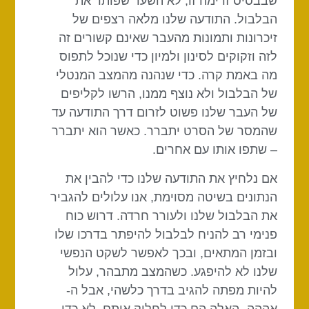
שבבסיס זרימה זו, לא השער שפותר את
הבלבול. התודעה שלנו מלאה רצפים של
זיכרונות ותמונות מהעבר שאינם קשורים זה
לזה וזקוקים לסינון ולמיון כדי שנוכל לתפוס
מה באמת קרה. כדי שנהנה מהמצב המנטלי
של הבלבול ולא נוצף ממנו, הרשו לקליפים
של העבר שלנו פשוט לזרום דרך התודעה עד
שהמסר של הסרט יתברר. כאשר הוא יתברר
– שתפו אותו עם אחרים.
אם נלחיץ את התודעה שלנו כדי להבין את
הנתונים בשיטה מסוימת, אנו עלולים להגביר
את הבלבול שלנו ולעורר חרדה. דרוש כוח
פנימי רב להניח לבלבול להיפתר בדרכו שלו
ובזמן המתאים, ובכך לאפשר לשקט הנפשי
שלנו לא להיפגע. כשהמצב מתבהר, עלול
להיות מפתה להגיב בדרך כלשהי, אבל ה-
אההה- האלה הם כדי לחלוק אותם, לא כדי