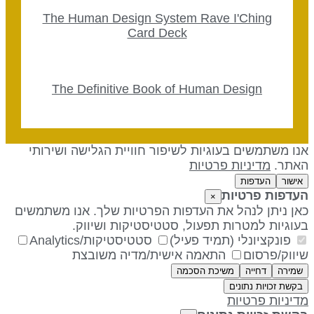
The Human Design System Rave I'Ching
Card Deck
The Definitive Book of Human Design
נו משתמשים בעוגיות לשיפור חוויית הגלישה ושירותי
אתר.
מדיניות פרטיות
אישור
העדפות
עדפות פרטיות
×
אן ניתן לנהל את העדפות הפרטיות שלך. אנו משתמשים
עוגיות למטרות תפעול, סטטיסטיקות ושיווק.
פונקציונלי (תמיד פעיל)
סטטיסטיקות/Analytics
יווק/פרסום
התאמה אישית/מדיה משובצת
שמירה
דחייה
משיכת הסכמה
בקשת זכויות נתונים
דיניות פרטיות