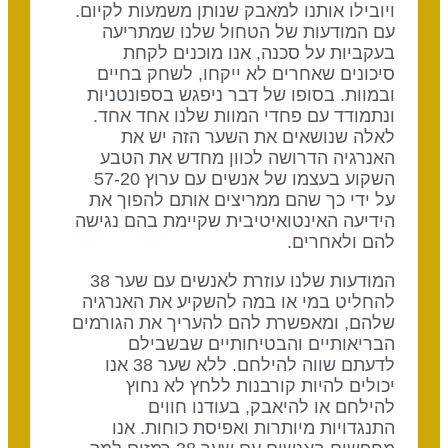
ויובילו אותנו למאבק שנותן משמעות לקיום.
עם המודעות של הטחול שלנו שמתריעה
בעקביות על סכנה, אנו מוכנים לקחת
סיכונים שאחרים לא ייקחו, לשחק בחיים
ובמוות. בסופו של דבר ניפגש בספונטניות
ונתמודד עם פחדי המוות שלנו אחד אחד.
לאלה שנושאים את השער הזה יש את
האנרגיה הדרושה לכוון מחדש את הטבע
השקוע בעצמו של אנשים עם ערוץ 57-20
על ידי כך שהם ממריצים אותם להפוך את
הידיעה האינטואיטיבית שקיימת בהם נגישה
להם ולאחרים.
המודעות שלנו עוזרת לאנשים עם שער 38
להחליט במי או במה להשקיע את האנרגיה
שלהם, ומאפשרת להם להעריך את הגורמים
הבריאותיים והבטיחותיים שבשבילם
לדעתם שווה להילחם. ללא שער 38 אנו
יכולים להיות קורבנות ללחץ לא נחוץ
להילחם או להיאבק, בעודנו חווים
התנגדויות מיותרות ואפיסת כוחות. אנו