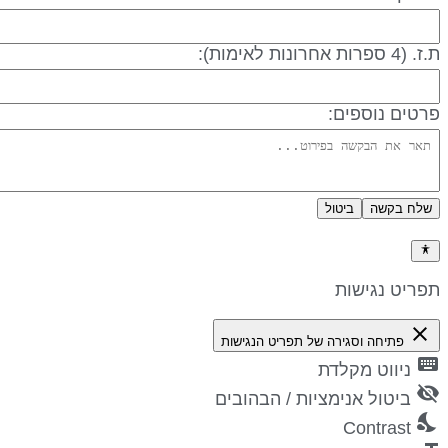
 (4 ספרות אחרונות לאימות):
רטים נוספים:
שלח בקשה
ביטול
דיניות פרטיות
פריט נגישות
close
פתיחה וסגירה של תפריט הנגישות
keyboa
ניווט מקלדת
visibility_
ביטול אנימציות / הבהובים
nights_st
Contrast