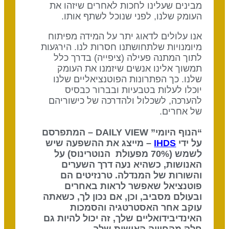
מבינים שעלינו לחכות לאחרים שיזהו את
העומק שלנו, לפני שנוכל לשתף אותו.
אנו עלולים לדאוג יתר על המידה מפיתוח
מיומנויות שלתחושתנו חסרות לנו. הירגעות
לתוך המתנה פעילה (ציפייה) בדרך כלל
תמשוך אלינו אנשים שיזמנו את העומק
שלנו. כך הפתרונות הפוטנציאליים שלנו
יוכלו לעלות בטבעיות ובברור כבסיס
להערכה, לשכלול ולהדרכה של כישוריהם
של אחרים.
“הנוף היומי” DAILY VIEW – המתפרסם
על ידי
IHDS
– מייצג את ההשפעה שיש
לשמש (70% מפעולת הנוטרינוס) על
האנושות, כשהיא נעה דרך השערים
והשורות של המנדלה. טרנזיטים הם
פוטנציאל שאפשר לראות באחרים
ובעולם מסביב, וכן, אם נכון לך, כשאתה
עוקב אחר האסטרטגיה והסמכות
האינדיבידואליים שלך, זה יכול להיות גם