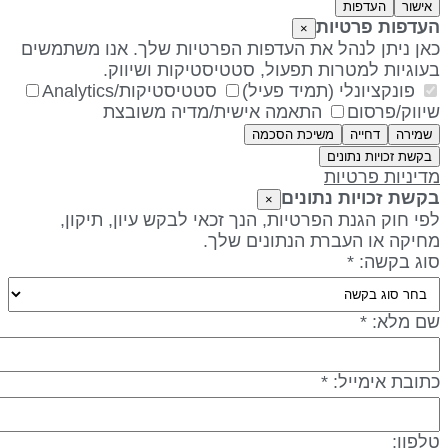
אישור
העדפות
עדפות פרטיות
×
אן ניתן לנהל את העדפות הפרטיות שלך. אנו משתמשים
עוגיות למטרות תפעול, סטטיסטיקות ושיווק.
פונקציונלי (תמיד פעיל)
סטטיסטיקות/Analytics
יווק/פרסום
התאמה אישית/מדיה משובצת
שמירה
דחייה
משיכת הסכמה
בקשת זכויות נתונים
דיניות פרטיות
קשת זכויות נתונים
×
פי חוק הגנת הפרטיות, הנך זכאי לבקש עיון, תיקון,
חיקה או העברת הנתונים שלך.
וג בקשה: *
ם מלא: *
תובת אימייל: *
לפון: