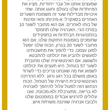
שמעצים אותנו אל עבר ייחודיות, מציג את
המיוחדות שלנו בעולם וחוגג אותה. שתי
איכויות מבדילות שער זה משמונת השערים
האחרים בסאקרל: א-מיניותו והאי-זמינות
של כוחו לאחרים. אם הוא מחובר לשער 10
במרכז הג'י, האנרגיה שלנו תתמקד
בהתנהגויות חברתיות או בתפקידים
שתומכים באמונות החזקות שלנו. אם הוא
מחובר לשער 20 בגרון, הכוח שלנו יופעל
למען עצמנו, כדי להפוך את מחשבותינו
למעשים ולהביע את יכולתנו להתבטא
ולשגשג. אם האינטואיציה שלנו מחוברת
לשער 57 בטחול, היא תעצים את יכולתנו
לשמוע את מה שאנחנו צריכים כדי לשרוד
באופן מושלם בכל רגע ורגע. ללא ההדרכה
האינטואיטיבית הישירה של הטחול, הכוח
הנחוש הזה לפעול עלול להיהפך לאנרגיה
לא בריאה, מתערבלת ולא-מכוונת, ואנו
עלולים להרגיש אבודים במומנטום שלנו
ולבזבז אנרגיה שאיננה משרתת איש.