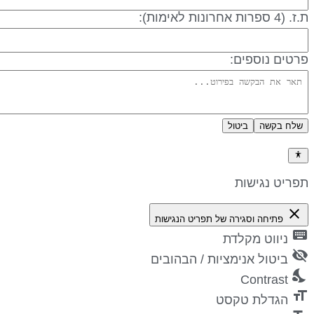
 (4 ספרות אחרונות לאימות):
רטים נוספים:
שלח בקשה
ביטול
דיניות פרטיות
פריט נגישות
close
פתיחה וסגירה של תפריט הנגישות
keyboa
ניווט מקלדת
visibility_
ביטול אנימציות / הבהובים
nights_st
Contrast
format_si
הגדלת טקסט