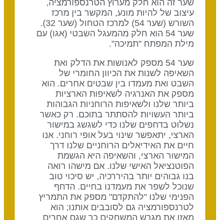
שער זה הוא חלק מערוץ הטרנספורמציה,
עיצוב של להיות מונע, המקשר בין מרכז
השורש (שער 54) למרכז הטחול (שער 32).
שער 54 הוא חלק מהמעגל השבטי (אגו) עם
מילת המפתח "תמיכה".
שער 54 מספק לאנושות את הדלק ואת
השאיפה לשנות את הכיוון החומרי של
השבט ואת מעמדו בין שבטים אחרים. הוא
מספק את האנרגיה לשאיפות הארציות
ביותר שלנו ולשאיפות הרוחניות הגבוהות
ביותר העשויות להסתתר בתוכם. רק כאשר
נשלוט בדחפים שלנו כדי לשגשג במישור
הארצי, יתאפשר שינוי בעל אופי רוחני. אנו
חיים את האידיאלים הרוחניים שלנו דרך
המישור הארצי, והשאיפה היא הגשמת
הפוטנציאל האישי שלנו. אם מישהו רואה
בנו גבוהים יותר בהיררכיה, יש סיכוי טוב
שנוכל לשפר את מעמדנו בחיים. הדחף
הפנימי שלנו "להתקדם" מספק את התמריץ
לטרנספורמציה גם לסובבים אותנו; הוא
מאזן את מגרש המשחקים כך שגם אחרים