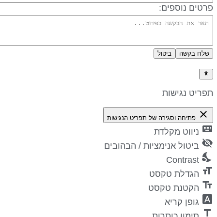
רטים נוספים:
שלח בקשה
ביטול
דיניות פרטיות
פריט נגישות
close
פתיחה וסגירה של תפריט הנגישות
keyboa
ניווט מקלדת
visibility_
ביטול אנימציות / הבהובים
nights_st
Contrast
format_si
הגדלת טקסט
text_fiel
הקטנת טקסט
font_downl
גופן קריא
titl
סימון כותרות