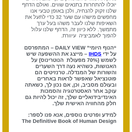
יוכלו להתחרות בתנאים שווים. ואולם הדחף
שלנו זקוק להנחיה, ולכן באופן טבעי אנו
מחפשים מישהו עם שער 32 כדי לתעל את
השאיפות שלנו לעבר משהו בעל ערך
מתמשך. ללא כיוון זה, הדחף שלנו עלול
להפוך לאמביציה עיוורת.
“הנוף היומי” DAILY VIEW – המתפרסם
על ידי
IHDS
– מייצג את ההשפעה שיש
לשמש (70% מפעולת הנוטרינוס) על
האנושות, כשהיא נעה דרך השערים
והשורות של המנדלה. טרנזיטים הם
פוטנציאל שאפשר לראות באחרים
ובעולם מסביב, וכן, אם נכון לך, כשאתה
עוקב אחר האסטרטגיה והסמכות
האינדיבידואליים שלך, זה יכול להיות גם
חלק מהחוויה האישית שלך.
למידע ופרטים נוספים, אנא פנו לספר:
The Definitive Book of Human Design