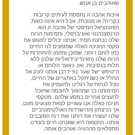
שאוהבים בן אנוש.
איכות אהבה זו נתפסת לעיתים קרובות
כקרירה או מנוכרת, אבל היא אינה כזאת.
הפוטנציאל המיסטי של אהבה זו הוא
טרנסצנדנטי ואוניברסלי, ותמימות הרוח
שלנו נבחנת תמיד. אנחנו יכולים לפגוש את
טקסי החניכה האלה שמזמנים לנו החיים
כמו לוחם רוחני, שמוכן ומזומן להתחרות על
הרוח שלנו (האינדיבידואליות שלנו) ללא
תלות בנסיבות. ואז, כאשר הלוחם או
ה"טיפש "של שער 51 ידרבן אותנו לזנק אל
החלל או כשניתקל באתגרים של החיים,
נוכל לנחות על רגלינו ולהעמיק את
תמימותנו כך שתהפוך לחוכמה שתוכל
להעצים אחרים במסע שלהם. מטקסי
חניכה כאלה אנו עשויים לצאת פצועים מעט,
אך הניצחון וההישרדות האולטימטיביים
שלנו יעשירו את רוחנו ואת רוח הסובבים
אותנו. התוצאה היא שאנחנו חיים בעודנו
מתפלאים מההוויה ואוהבים אותה.