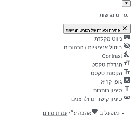
פריט נגישות
close
פתיחה וסגירה של תפריט הנגישות
keyboa
ניווט מקלדת
visibility_
ביטול אנימציות / הבהובים
nights_st
Contrast
format_si
הגדלת טקסט
text_fiel
הקטנת טקסט
font_downl
גופן קריא
titl
סימון כותרות
lin
סימון קישורים ולחצנים
favorite
מופעל ב
אהבה
ע״י
עמית מורנו