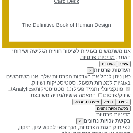
Card Deck
The Definitive Book of Human Design
נו משתמשים בעוגיות לשיפור חוויית הגלישה ושירותי
אתר.
מדיניות פרטיות
אישור
העדפות
עדפות פרטיות
×
אן ניתן לנהל את העדפות הפרטיות שלך. אנו משתמשים
עוגיות למטרות תפעול, סטטיסטיקות ושיווק.
פונקציונלי (תמיד פעיל)
סטטיסטיקות/Analytics
יווק/פרסום
התאמה אישית/מדיה משובצת
שמירה
דחייה
משיכת הסכמה
בקשת זכויות נתונים
דיניות פרטיות
קשת זכויות נתונים
×
פי חוק הגנת הפרטיות, הנך זכאי לבקש עיון, תיקון,