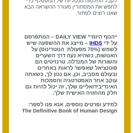
לקבל החלטות מנטליות של הנוטסלף כדי
לחפש את המסתורין מעורר ההשראה הבא
שאנו רוצים לפתור.
“הנוף היומי” DAILY VIEW – המתפרסם
על ידי
IHDS
– מייצג את ההשפעה שיש
לשמש (70% מפעולת הנוטרינוס) על
האנושות, כשהיא נעה דרך השערים
והשורות של המנדלה. טרנזיטים הם
פוטנציאל שאפשר לראות באחרים
ובעולם מסביב, וכן, אם נכון לך, כשאתה
עוקב אחר האסטרטגיה והסמכות
האינדיבידואליים שלך, זה יכול להיות גם
חלק מהחוויה האישית שלך.
למידע ופרטים נוספים, אנא פנו לספר:
The Definitive Book of Human Design