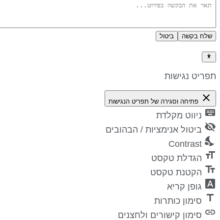
שלח בקשה
ביטול
דיניות פרטיות
פריט נגישות
close
פתיחה וסגירה של תפריט הנגישות
keyboa
ניווט מקלדת
visibility_
ביטול אנימציות / הבהובים
nights_st
Contrast
format_si
הגדלת טקסט
text_fiel
הקטנת טקסט
font_downl
גופן קריא
titl
סימון כותרות
lin
סימון קישורים ולחצנים