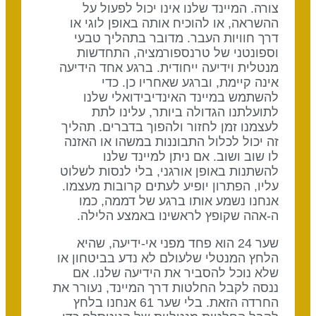
צורה. המיינד שלנו אינו יכול לפעול על
ההשראה, או להוכיח אותה באופן לוגי או
דרך חוויות העבר. מדובר בתהליך טבעי
וספונטני של טרנספורמציה, התחדשות
מנטלית וידיעה ייחודית. ברגע אחד הידיעה
אינה קיימת, וברגע שאחריו כן. כדי
להשתמש במיינד האינדיבידואלי שלנו
לתועלתנו הגדולה ביותר, עלינו לתת
לעצמנו זמן לחזור ולהפוך בדברים. תהליך
זה יכול לכלול התבוננות במשהו או האזנה
לו שוב ושוב. אם ניתן למיינד שלנו
להשתנות באופן אורגני, בלי לנסות לשלוט
עליו, הפתרון יופיע לעתים קרובות מעצמו.
אנחנו נשמע אותו ברגע של דממה, כמו
ה-אהה שקופץ לראשינו באמצע הלילה.
שער 24 הוא פחד מפני אי-ידיעה, שהיא
הלחץ המנטלי שלעולם לא נדע בביטחון או
שלא נוכל להסביר את הידיעה שלנו. אם
ננסה לקבל החלטות דרך המיינד, נעורר את
החרדה הזאת. בלי שער 61 אנחנו בלחץ