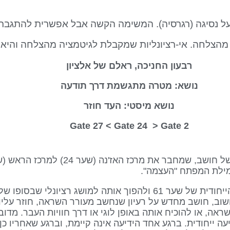
 נסיגה (רגרסיה). המשימה הקשה אבל אפשרית להתגבר על
הצלחה. אי-רציונליות שמקבלת לגיטמציה מהצלחה והיא ז
רבעון החניכה, ראלם של אלציון
נושא: מטרה מתגשמת דרך תודעה
נושא מיסטי: העד חוזר
Gate 24
> Gate
2 Gate 27 <
מילת המפתח "העצמה".
תפקידו של שער 24 לקחת את ההשראה הייחודית של שער 61 ולהפוך אותה למושג
שוב, חושב מחדש על רעיון שנחשב מעורר השראה, חוזר עליו 
שראה, או להוכיח אותה באופן לוגי או דרך חוויות העבר. מדו
 ייחודית. ברגע אחד הידיעה אינה קיימת, וברגע שאחריו כן