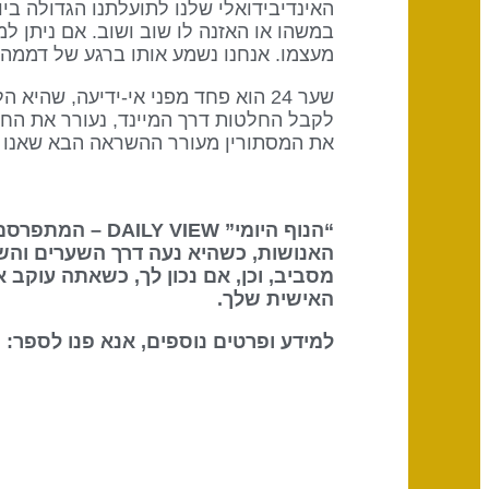
האינדיבידואלי שלנו לתועלתנו הגדולה ביו
במשהו או האזנה לו שוב ושוב. אם ניתן למ
מעצמו. אנחנו נשמע אותו ברגע של דממה,
שער 24 הוא פחד מפני אי-ידיעה, שה
את המסתורין מעורר ההשראה הבא שאנו ר
“הנוף היומי” DAILY VIEW – המתפרסם על ידי
האנושות, כשהיא נעה דרך השערים והש
מסביב, וכן, אם נכון לך, כשאתה עוקב 
האישית שלך.
למידע ופרטים נוספים, אנא פנו לספר: The Definitive Book of Human Design