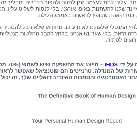
תר, עלינו לתת לעצמנו זמן לחזור ולהפוך בדברים. תהליך זה 
יינד שלנו להשתנות באופן אורגני, בלי לנסות לשלוט עליו, הפ
 כמו ה-אהה שקופץ לראשינו באמצע הלילה.
יא הלחץ המנטלי שלעולם לא נדע בביטחון או שלא נוכל להסביר 
לקבל החלטות דרך המיינד, נעורר את החרדה הזאת. בלי שער 61 אנחנו בל
וצים לפתור.
IHDS
– מייצג
ורות של המנדלה. טרנזיטים הם פוטנציאל שאפשר לראות
אחר האסטרטגיה והסמכות האינדיבידואליים שלך, זה יכול 
Your Personal Human Design Report