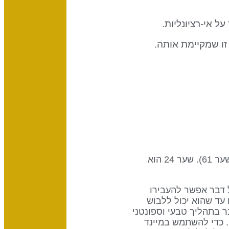
 אי-רציונליות.
ו שמקיימת אותה.
שער זה הוא חלק מערוץ המודעות, עיצוב של חושב, שמחבר את מרכז האז'נה (שער 24) למרכז הראש (שער 61). שער 24 הוא
 רציונלי שבסופו של דבר אפשר להעבירו
עד שהוא יכול ללבוש
בר בתהליך טבעי וספונטני
. כדי להשתמש במיינד