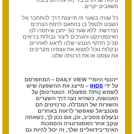
טיפוח שניתנים בלי מודעות הם בזבוז
משאבים יקרים.
כל שורה בשער זה מייצגת דרך להתחבר אל
השבט ולטפל בו בהתאם לרמת הצרכים
הנדרשת. ללא שער 50 ייתכן שיחסרו לנו
האינסטינקט והערכים ליצור גבולות בריאים
סביב הדחף הטבעי שלנו לדאוג לאחרים,
ובקלות נוכל למצוא את עצמינו מקריבים
את עצמנו או את הרווחה שלנו.
“הנוף היומי” DAILY VIEW – המתפרסם
על ידי
IHDS
– מייצג את ההשפעה שיש
לשמש (70% מפעולת הנוטרינוס) על
האנושות, כשהיא נעה דרך השערים
והשורות של המנדלה. טרנזיטים הם
פוטנציאל שאפשר לראות באחרים
ובעולם מסביב, וכן, אם נכון לך, כשאתה
עוקב אחר האסטרטגיה והסמכות
האינדיבידואליים שלך, זה יכול להיות גם