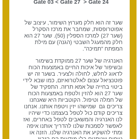
Gate 27
> Gate
24 Gate 03 <
שער זה הוא חלק מערוץ השימור, עיצוב של
אפוטרופסות, שמחבר את מרכז הסקרל
(שער 27) למרכז הספלין (50). שער 27 הוא
חלק מהמעגל השבטי (הגנה) עם מילת
המפתח "תמיכה".
האנרגיה של שער 27 ממוקדת בשימור
ובשיפור של איכות החיים באמצעות הכוח
לדאוג לחלש, לחולה ולצעיר. בשער זה יש
פוטנציאל עצום לאלטרואיזם, כמו שבא לידי
ביטוי בחייה של אמא תרזה. התפקיד של
שער 27 הוא להזין ולטפח באמצעות הכוח
של חמלה וטיפול. הקוטביות היא שאנחנו
צריכים גם שמישהו יזין ויטפח אותנו. אנחנו
צריכים קודם כול לטפל בעצמנו כדי שיהיו
לנו האנרגיה והמשאבים לטפל באחרים, ואז
לאפשר לסמכות שלנו להדריך אותנו איפה
ומתי להשקיע את האנרגיה שלנו. הזנה או