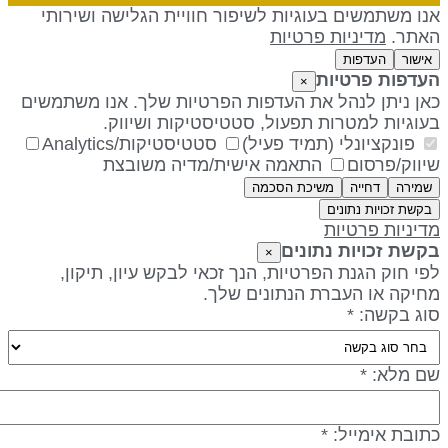
נו משתמשים בעוגיות לשיפור חוויית הגלישה ושירותי
אתר.
מדיניות פרטיות
אישור
העדפות
עדפות פרטיות
×
אן ניתן לנהל את העדפות הפרטיות שלך. אנו משתמשים
עוגיות למטרות תפעול, סטטיסטיקות ושיווק.
פונקציונלי (תמיד פעיל)
סטטיסטיקות/Analytics
יווק/פרסום
התאמה אישית/מדיה משובצת
שמירה
דחייה
משיכת הסכמה
בקשת זכויות נתונים
דיניות פרטיות
קשת זכויות נתונים
×
פי חוק הגנת הפרטיות, הנך זכאי לבקש עיון, תיקון,
חיקה או העברת הנתונים שלך.
וג בקשה: *
ם מלא: *
תובת אימייל: *