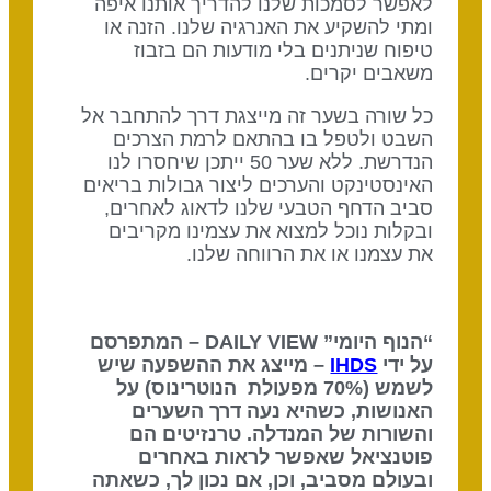
לאפשר לסמכות שלנו להדריך אותנו איפה
ומתי להשקיע את האנרגיה שלנו. הזנה או
טיפוח שניתנים בלי מודעות הם בזבוז
משאבים יקרים.
כל שורה בשער זה מייצגת דרך להתחבר אל
השבט ולטפל בו בהתאם לרמת הצרכים
הנדרשת. ללא שער 50 ייתכן שיחסרו לנו
האינסטינקט והערכים ליצור גבולות בריאים
סביב הדחף הטבעי שלנו לדאוג לאחרים,
ובקלות נוכל למצוא את עצמינו מקריבים
את עצמנו או את הרווחה שלנו.
“הנוף היומי” DAILY VIEW – המתפרסם
על ידי
IHDS
– מייצג את ההשפעה שיש
לשמש (70% מפעולת הנוטרינוס) על
האנושות, כשהיא נעה דרך השערים
והשורות של המנדלה. טרנזיטים הם
פוטנציאל שאפשר לראות באחרים
ובעולם מסביב, וכן, אם נכון לך, כשאתה