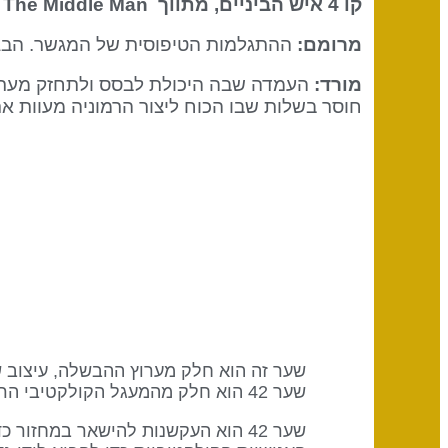
קו 4 איש הביניים, מתווך
The Middle Man
מרומם:
ההתגלמות הטיפוסית של המגשר. הבגרו
מורד:
העמדה שבה היכולת לבסס ולתחזק מערכות
חוסר בשלות שבו הכוח ליצור הרמוניה מעוות את
שער 42 הוא חלק מהמעגל הקולקטיבי הרגשי (אבסטרקטי) עם מילת המפתח "שיתוף".
שער 42 הוא העקשנות להישאר במחז