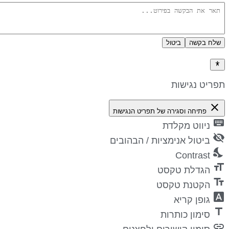
שלח בקשה
ביטול
מדיניות פרטיות
תפריט נגישות
close
פתיחה וסגירה של תפריט הנגישות
keyboard
ניווט מקלדת
visibility_off
ביטול אנימציות / הבהובים
nights_stay
Contrast
format_size
הגדלת טקסט
text_fields
הקטנת טקסט
font_download
גופן קריא
title
סימון כותרות
link