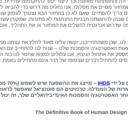
דילה והתפתחות מאוזנת וכך ליצור יסוד להתקדמות עתידית. כ
זור מסיים את מסלולו, אנו נחליט מה דרוש כדי להביאו ליד
ם צריך להסתיים, שאם לא כן במחזור הבא נצטרך לעסוק שוב 
ם שבהן להרגשתנו תבניות התנהגות לא פתורות, שמקורן עשוי 
במה שדרוש אנרגטית להשלים את המחזור או את התהליך, ואם
לנו, שכן משהתחייבנו, יקשה עלינו מאוד לחלץ את עצמנו ממנ
עות האסטרטגיה והסמכות שלנו – שנוח לנו להתחייב עם הא
ציאל הסיפוק' שלנו. ללא שער 53, שמספק את אתחול הניצוץ, אנו עלולים למצוא שחס
נסים להתחיל דברים שבסופו של דבר אינם מתחילים באמת.
IHDS
– מייצג
ורות של המנדלה. טרנזיטים הם פוטנציאל שאפשר לראות
אחר האסטרטגיה והסמכות האינדיבידואליים שלך, זה יכול 