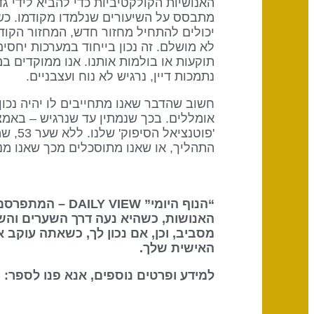
האנושיות הקולקטיביות כדי להביא לידי ג
מתבסס על השיעורים שנלמדו מקודמו. כשמח
יכולים להתחיל מחזור חדש, המחזור הקוד
לא מושלם. זה נכון בייחוד במערכות יחסי
תוקעות או בולמות אותנו. אנו ממוקדים 
נתמכות דיין, נרגיש לא נוח ועצבניים.
חשוב שהדבר שאנו מתחייבים לו יהיה נכון 
אומללים. בכך שנמתין עד שנרגיש – באמצ
'פוטנ
התהליך, או שאנו מתוסכלים מכך שאנו מ
“הנוף היומי” DAILY VIEW – המתפרסם על ידי
האנושות, כשהיא נעה דרך השערים והש
מסביב, וכן, אם נכון לך, כשאתה עוקב 
האישית שלך.
למידע ופרטים נוספים, אנא פנו לספר: The Definitive Book of Human Design