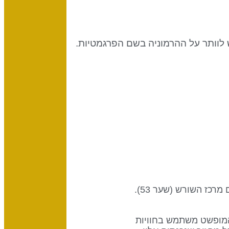
לוותר על ההרמוניה בשם הפרגמטיות.
שער זה הוא חלק מערוץ ההבשלה, עיצוב של התפתחות מאוזנת, המחבר את מרכז הסקרל (שער 42) עם מרכז השורש (שער 53).
 המופשט משתמש בחוויות