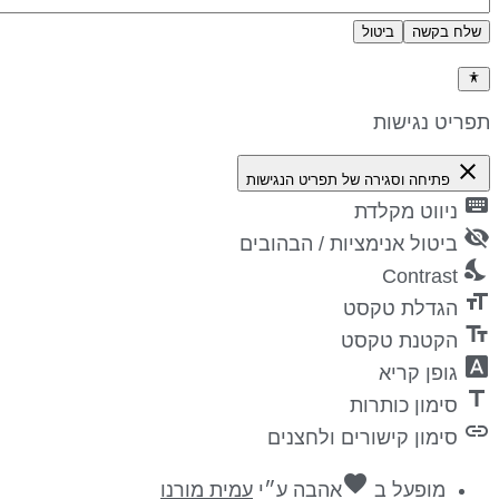
שלח בקשה
ביטול
דיניות פרטיות
פריט נגישות
close
פתיחה וסגירה של תפריט הנגישות
keyboa
ניווט מקלדת
visibility_
ביטול אנימציות / הבהובים
nights_st
Contrast
format_si
הגדלת טקסט
text_fiel
הקטנת טקסט
font_downl
גופן קריא
titl
סימון כותרות
lin
סימון קישורים ולחצנים
favorite
מופעל ב
אהבה
ע״י
עמית מורנו