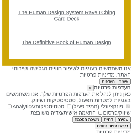
The Human Design System Rave I'Ching
Card Deck
The Definitive Book of Human Design
נו משתמשים בעוגיות לשיפור חוויית הגלישה ושירותי
אתר.
מדיניות פרטיות
אישור
העדפות
עדפות פרטיות
×
אן ניתן לנהל את העדפות הפרטיות שלך. אנו משתמשים
עוגיות למטרות תפעול, סטטיסטיקות ושיווק.
פונקציונלי (תמיד פעיל)
סטטיסטיקות/Analytics
יווק/פרסום
התאמה אישית/מדיה משובצת
שמירה
דחייה
משיכת הסכמה
בקשת זכויות נתונים
דיניות פרטיות