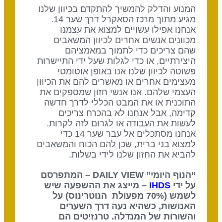
המנוע והדלק להמשיך להתקדם בכיוון שלנו
מגיע מתוך מרכז הסאקרל דרך שער 14.
אנחנו אפילו עשויים למצוא את עצמנו
מכוונים אנשים אחרים לכיוון המשאבים
שהם צריכים כדי לתמוך במאמציהם
היצירתיים, או כדי לגלות שעל ידי התיישרות
פשוטה לכיוון שלנו אנו באופן אוטומטי
מעצימים אחרים או מאשרים להם את הכיוון
העצמי שלהם. אנו אנשי חזון שמספקים את
התוכנית או את המבט הכללי לדרך חדשה
קדימה, אבל אנחנו לא בהכרח צריכים
לעשות את העבודה או לגרום לזה לקרות.
אנחנו מסתכלים אל עבר שער 14 כדי
למצוא בני ברית, שכן להם הכוח והמשאבים
להביא את החזון שלנו לידי בשלות.
“הנוף היומי” DAILY VIEW – המתפרסם
על ידי
IHDS
– מייצג את ההשפעה שיש
לשמש (70% מפעולת הנוטרינוס) על
האנושות, כשהיא נעה דרך השערים
והשורות של המנדלה. טרנזיטים הם