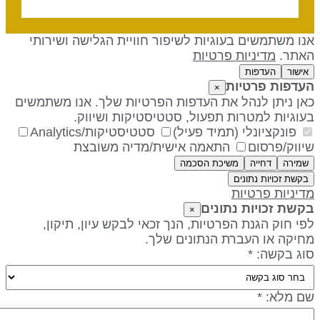
נו משתמשים בעוגיות לשיפור חוויית הגלישה ושירותי
אתר.
מדיניות פרטיות
אישור
העדפות
עדפות פרטיות
×
אן ניתן לנהל את העדפות הפרטיות שלך. אנו משתמשים
עוגיות למטרות תפעול, סטטיסטיקות ושיווק.
פונקציונלי (תמיד פעיל)
סטטיסטיקות/Analytics
יווק/פרסום
התאמה אישית/מדיה משובצת
שמירה
דחייה
משיכת הסכמה
בקשת זכויות נתונים
דיניות פרטיות
קשת זכויות נתונים
×
פי חוק הגנת הפרטיות, הנך זכאי לבקש עיון, תיקון,
חיקה או העברת הנתונים שלך.
וג בקשה: *
ם מלא: *