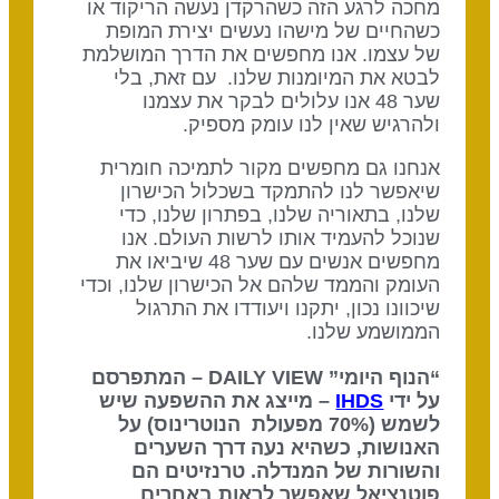
מחכה לרגע הזה כשהרקדן נעשה הריקוד או
כשהחיים של מישהו נעשים יצירת המופת
של עצמו. אנו מחפשים את הדרך המושלמת
לבטא את המיומנות שלנו. עם זאת, בלי
שער 48 אנו עלולים לבקר את עצמנו
ולהרגיש שאין לנו עומק מספיק.
אנחנו גם מחפשים מקור לתמיכה חומרית
שיאפשר לנו להתמקד בשכלול הכישרון
שלנו, בתאוריה שלנו, בפתרון שלנו, כדי
שנוכל להעמיד אותו לרשות העולם. אנו
מחפשים אנשים עם שער 48 שיביאו את
העומק והממד שלהם אל הכישרון שלנו, וכדי
שיכוונו נכון, יתקנו ויעודדו את התרגול
הממושמע שלנו.
“הנוף היומי” DAILY VIEW – המתפרסם
על ידי
IHDS
– מייצג את ההשפעה שיש
לשמש (70% מפעולת הנוטרינוס) על
האנושות, כשהיא נעה דרך השערים
והשורות של המנדלה. טרנזיטים הם
פוטנציאל שאפשר לראות באחרים