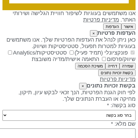
נו משתמשים בעוגיות לשיפור חוויית הגלישה ושירותי
אתר.
מדיניות פרטיות
אישור
העדפות
עדפות פרטיות
×
אן ניתן לנהל את העדפות הפרטיות שלך. אנו משתמשים
עוגיות למטרות תפעול, סטטיסטיקות ושיווק.
פונקציונלי (תמיד פעיל)
סטטיסטיקות/Analytics
יווק/פרסום
התאמה אישית/מדיה משובצת
שמירה
דחייה
משיכת הסכמה
בקשת זכויות נתונים
דיניות פרטיות
קשת זכויות נתונים
×
פי חוק הגנת הפרטיות, הנך זכאי לבקש עיון, תיקון,
חיקה או העברת הנתונים שלך.
וג בקשה: *
ם מלא: *