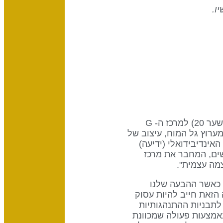
ו.
השער הזה הוא חלק מערוץ ההתעוררות, עיצוב של מחוייבות לעקרונות נעלים, המחבר את מרכז הגרון (שער 20) למרכז ה- G
ק מערוץ גל המוח, עיצוב של
ספלין (שער 57). שער 20 הוא חלק מהמעגל האינדיבידואלי (ידיעה)
ים, המחבר את מרכז
ו. כאשר ההבעה שלנו
הזאת חייב להיות עסוק
ישרדותית האינטואיטיבית של שער 57, לתת את קולו לתבניות ההתנהגותיות
יות לעקרונות הנעלים יותר של שער 10, או שהוא יכול לבטא את הכוח הסקראלי של שער 34 באמצעות פעולה שמכוונת