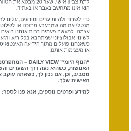
לתת צביון אישי. שער 
הוא אינו מתחשב בעבר או בעתיד.
כדי לשרוד ולהיות ערים ומודעים, עלינו לה
מנטלי את מה שמבעבע מתוכנו או לשלוט בו
עצמנו. למעשה פעמים רבות אנחנו רואים 
לשינוי אבולוציוני שמתחבא בכל רגע ורגע 
כשאנחנו פועלים מתוך הידיעה האינטואי
או מעצימות אותם.
“הנוף היומי” DAILY VIEW – המתפרסם על ידי
האנושות, כשהיא נעה דרך השערים והש
מסביב, וכן, אם נכון לך, כשאתה עוקב 
האישית שלך.
למידע ופרטים נוספים, אנא פנו לספר: The Definitive Book of Human Design