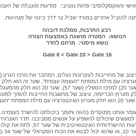
ישי והאקסקלוסיבי פחות נגטיבי.
מודעות מוגבלת של העכשי
ה להוביל אחרים במורד שביל צר דרך ביטוי של מנהיגות.
רבע התרבות, ממלכת דובהה
הנושא: המטרה מושגת באמצעות הצורה
נושא מיסטי: מרחם לחדר
Gate 20
> Gate
16 Gate 8 <
ק מערוץ האינטגרציה עם מילת המפתח "העצמה עצמית". שער זה הוא חל
מודעות חודרת, שמחבר את מרכז הגרון (שער 20) למרכז ה
 מערוץ הכריזמה, עיצוב של מחשבות החייבות להפוך למעש
ר ששומר אותנו ממוקדים בהווה ותומך ביכולתנו להישרד כעצמינ
 למעשים שיכולים להשפיע על אנשים מסביבנו. תדר האנרגיה 
כולו ברגע הזה. הוא יכול להעצים את המודעות הה
ולמחויבו