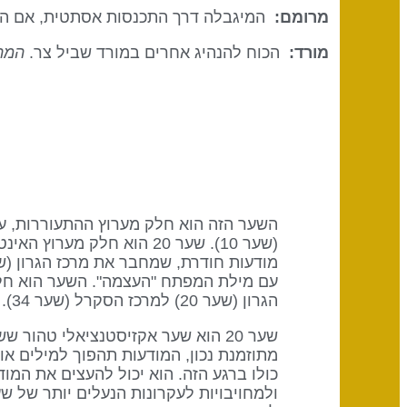
מרומם:
המיגבלה דרך התכנסות אסתטית, אם הא
מורד:
הכוח להנהיג אחרים במורד שביל צר.
המתנ
(שער 10). שער 20 הוא חל
עם מילת המפתח "העצמה". השער הוא חלק
הגרון (שער 20) למרכז הסקרל (שער 34). שער 20 הוא חלק מערוץ האינטגרציה עם מילת המפתח "העצמה עצמית".
שער 20 הוא שער אקזיסטנציאלי טהו
מתוזמנת נכון, המודעות תהפוך למילים או