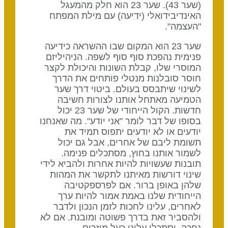
(שער 43). שער 23 הוא חלק מהמעגל
האינדיבידואלי (ידיעה) עם מילת המפתח
"העצמה".
שער 23 הוא המקום שבו ההשראה כידיעה
פנימית נהפכת סוף סוף לשפה. הניהיליזם
המוסרי שלו, קבלת השונות והיכולת לקצר
חוסר סובלנות מנטלי פותחים את הדרך
לשינוי שיתבסס בעולם. ביטוי דרך שער
הטמיעה מאתחל אותנו לצורות חשיבה
חדשות. הקול הייחודי של שער 23 יכול
בסופו של דבר לומר "אני יודע". מה שאנחנו
יודעים או לא יודעים יתפוס תמיד את
תשומת ליבם של אחרים, אבל גם יכול
לשמור אותנו בחוץ, מסתכלים פנימה.
תובנות שעשויות להיות אחרות ולהביא לידי
שינוי דורשות מאיתנו לתקשר את המהות
שלהן באופן ברור. אם לפרספקטיבה
הייחודית שלנו באמת אמור להיות ערך
לאחרים, עלינו לחכות לזמן הנכון ולדבר
ולהסביר זאת בדרך פשוטה ומובנת. אם לא