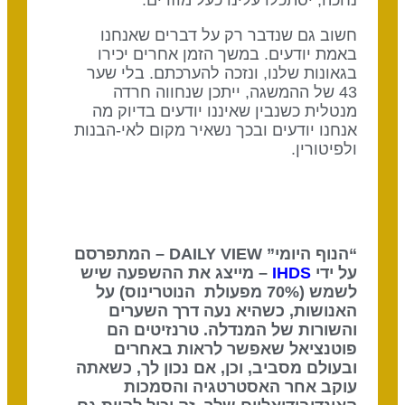
נחכה, יסתכלו עלינו כעל מוזרים.
חשוב גם שנדבר רק על דברים שאנחנו
באמת יודעים. במשך הזמן אחרים יכירו
בגאונות שלנו, ונזכה להערכתם. בלי שער
43 של ההמשגה, ייתכן שנחווה חרדה
מנטלית כשנבין שאיננו יודעים בדיוק מה
אנחנו יודעים ובכך נשאיר מקום לאי-הבנות
ולפיטורין.
“הנוף היומי” DAILY VIEW – המתפרסם
על ידי
IHDS
– מייצג את ההשפעה שיש
לשמש (70% מפעולת הנוטרינוס) על
האנושות, כשהיא נעה דרך השערים
והשורות של המנדלה. טרנזיטים הם
פוטנציאל שאפשר לראות באחרים
ובעולם מסביב, וכן, אם נכון לך, כשאתה
עוקב אחר האסטרטגיה והסמכות