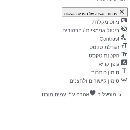
close
פתיחה וסגירה של תפריט הנגישות
keyboa
ניווט מקלדת
visibility_
ביטול אנימציות / הבהובים
nights_st
Contrast
format_si
הגדלת טקסט
text_fiel
הקטנת טקסט
font_downl
גופן קריא
titl
סימון כותרות
lin
סימון קישורים ולחצנים
favorite
מופעל ב
אהבה
ע״י
עמית מורנו