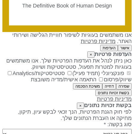
The Definitive Book of Human Design
נו משתמשים בעוגיות לשיפור חוויית הגלישה ושירותי
אתר.
מדיניות פרטיות
אישור
העדפות
עדפות פרטיות
×
אן ניתן לנהל את העדפות הפרטיות שלך. אנו משתמשים
עוגיות למטרות תפעול, סטטיסטיקות ושיווק.
פונקציונלי (תמיד פעיל)
סטטיסטיקות/Analytics
יווק/פרסום
התאמה אישית/מדיה משובצת
שמירה
דחייה
משיכת הסכמה
בקשת זכויות נתונים
דיניות פרטיות
קשת זכויות נתונים
×
פי חוק הגנת הפרטיות, הנך זכאי לבקש עיון, תיקון,
חיקה או העברת הנתונים שלך.
וג בקשה: *