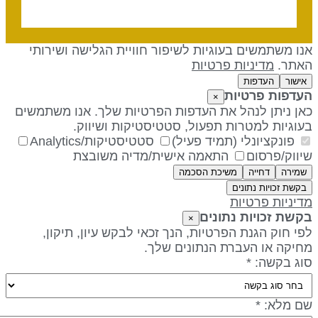
נו משתמשים בעוגיות לשיפור חוויית הגלישה ושירותי
אתר.
מדיניות פרטיות
אישור
העדפות
עדפות פרטיות
×
אן ניתן לנהל את העדפות הפרטיות שלך. אנו משתמשים
עוגיות למטרות תפעול, סטטיסטיקות ושיווק.
פונקציונלי (תמיד פעיל)
סטטיסטיקות/Analytics
יווק/פרסום
התאמה אישית/מדיה משובצת
שמירה
דחייה
משיכת הסכמה
בקשת זכויות נתונים
דיניות פרטיות
קשת זכויות נתונים
×
פי חוק הגנת הפרטיות, הנך זכאי לבקש עיון, תיקון,
חיקה או העברת הנתונים שלך.
וג בקשה: *
ם מלא: *