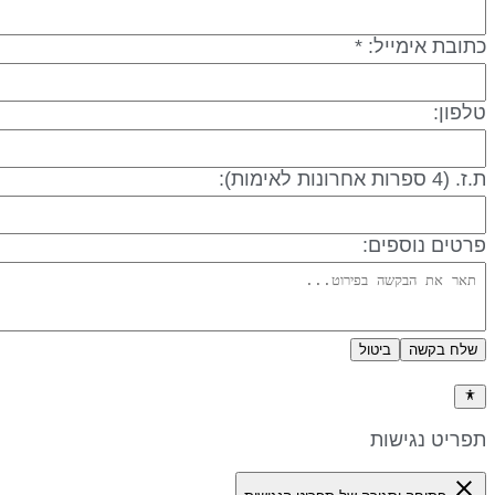
תובת אימייל: *
לפון:
 (4 ספרות אחרונות לאימות):
רטים נוספים:
שלח בקשה
ביטול
דיניות פרטיות
פריט נגישות
close