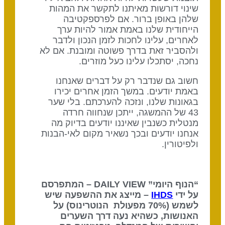
שינוי דורשות מאיתנו לתקשר את המהות
שלהן באופן ברור. אם לפרספקטיבה
הייחודית שלנו באמת אמור להיות ערך
לאחרים, עלינו לחכות לזמן הנכון ולדבר
ולהסביר זאת בדרך פשוטה ומובנת. אם לא
נחכה, יסתכלו עלינו כעל מוזרים.
חשוב גם שנדבר רק על דברים שאנחנו
באמת יודעים. במשך הזמן אחרים יכירו
בגאונות שלנו, ונזכה להערכתם. בלי שער
43 של ההמשגה, ייתכן שנחווה חרדה
מנטלית כשנבין שאיננו יודעים בדיוק מה
אנחנו יודעים ובכך נשאיר מקום לאי-הבנות
ולפיטורין.
“הנוף היומי” DAILY VIEW – המתפרסם
על ידי
IHDS
– מייצג את ההשפעה שיש
לשמש (70% מפעולת הנוטרינוס) על
האנושות, כשהיא נעה דרך השערים