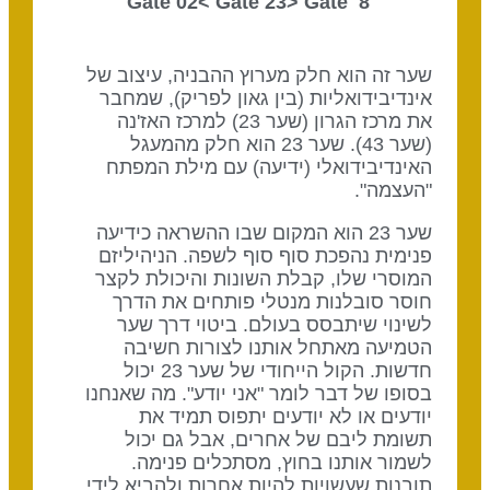
Gate 23
> Gate
8 Gate 02<
שער זה הוא חלק מערוץ ההבניה, עיצוב של
אינדיבידואליות (בין גאון לפריק), שמחבר
את מרכז הגרון (שער 23) למרכז האז'נה
(שער 43). שער 23 הוא חלק מהמעגל
האינדיבידואלי (ידיעה) עם מילת המפתח
"העצמה".
שער 23 הוא המקום שבו ההשראה כידיעה
פנימית נהפכת סוף סוף לשפה. הניהיליזם
המוסרי שלו, קבלת השונות והיכולת לקצר
חוסר סובלנות מנטלי פותחים את הדרך
לשינוי שיתבסס בעולם. ביטוי דרך שער
הטמיעה מאתחל אותנו לצורות חשיבה
חדשות. הקול הייחודי של שער 23 יכול
בסופו של דבר לומר "אני יודע". מה שאנחנו
יודעים או לא יודעים יתפוס תמיד את
תשומת ליבם של אחרים, אבל גם יכול
לשמור אותנו בחוץ, מסתכלים פנימה.
תובנות שעשויות להיות אחרות ולהביא לידי