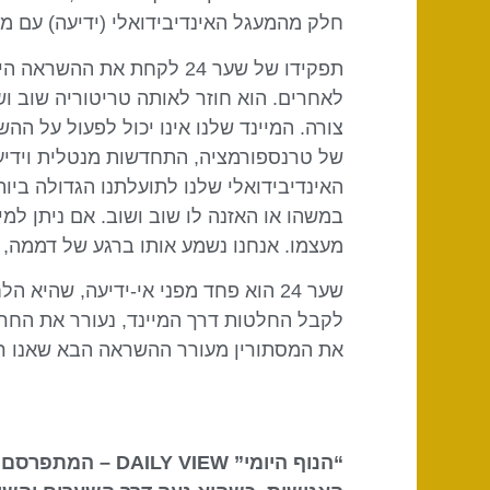
חלק מהמעגל האינדיבידואלי (ידיעה) עם 
לאחרים. הוא חוזר לאותה טריטוריה שוב וש
צורה. המיינד שלנו אינו יכול לפעול על הה
של טרנספורמציה, התחדשות מנטלית וידיעה 
האינדיבידואלי שלנו לתועלתנו הגדולה ביות
במשהו או האזנה לו שוב ושוב. אם ניתן למי
מעצמו. אנחנו נשמע אותו ברגע של דממה, 
שער 24 הוא פחד מפני אי-ידיעה, שהי
את המסתורין מעורר ההשראה הבא שאנו רו
“הנוף היומי” DAILY VIEW – המתפרסם על ידי