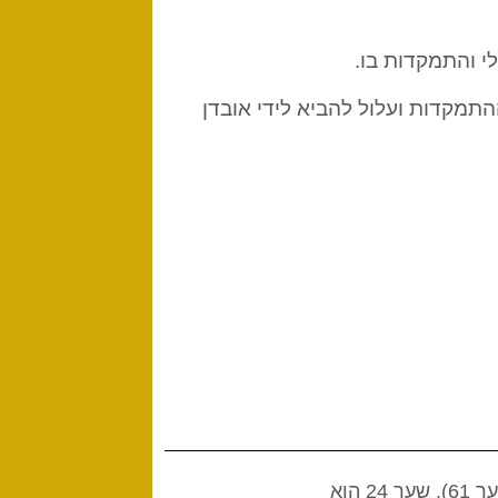
י והתמקדות בו.
התמקדות ועלול להביא לידי אובדן
שער זה הוא חלק מערוץ המודעות, עיצוב של חושב, שמחבר את מרכז האז'נה (שער 24) למרכז הראש (שער 61). שער 24 הוא