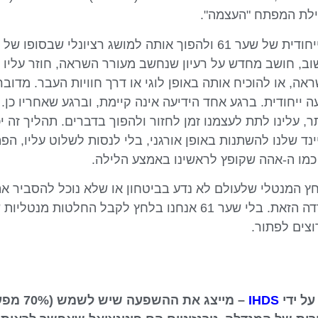
מילת המפתח "העצמה".
תפקידו של שער 24 לקחת את ההשראה הייחודית של שער 61 ולהפוך אותה למושג ר
וב, חושב מחדש על רעיון שנחשב מעורר השראה, חוזר עליו 
שראה, או להוכיח אותה באופן לוגי או דרך חוויות העבר. מדוב
ייחודית. ברגע אחד הידיעה אינה קיימת, וברגע שאחריו כן.
ר, עלינו לתת לעצמנו זמן לחזור ולהפוך בדברים. תהליך זה י
ינד שלנו להשתנות באופן אורגני, בלי לנסות לשלוט עליו, הפת
כמו ה-אהה שקופץ לראשינו באמצע הלילה.
א הלחץ המנטלי שלעולם לא נדע בביטחון או שלא נוכל להסביר א
לקבל החלטות דרך המיינד, נעורר את החרדה הזאת. בלי שער 61 אנחנו בלחץ
צים לפתור.
IHDS
– מייצג א