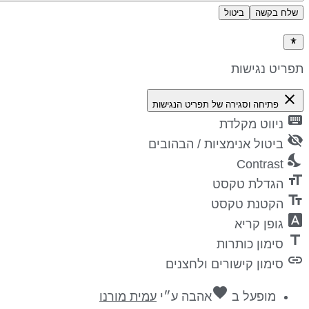
שלח בקשה
ביטול
דיניות פרטיות
פריט נגישות
close
פתיחה וסגירה של תפריט הנגישות
keyboa
ניווט מקלדת
visibility_
ביטול אנימציות / הבהובים
nights_st
Contrast
format_si
הגדלת טקסט
text_fiel
הקטנת טקסט
font_downl
גופן קריא
titl
סימון כותרות
lin
סימון קישורים ולחצנים
favorite
מופעל ב
אהבה
ע״י
עמית מורנו