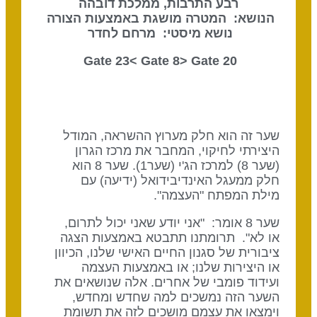
רבע התרבות, ממלכת דובהה
הנושא: המטרה מושגת באמצעות הצורה
נושא מיסטי: מרחם לחדר
Gate 8
> Gate
20 Gate 23<
שער זה הוא חלק מערוץ ההשראה, המודל
היצירתי לחיקוי, המחבר את מרכז הגרון
(שער 8) למרכז הג'י (שער1). שער 8 הוא
חלק ממעגל האינדיבידואל (ידיעה) עם
מילת המפתח "העצמה".
שער 8 אומר: "אני יודע שאני יכול לתרום,
או לא". תרומתנו תתבטא באמצעות הצגה
ציבורית של סגנון החיים האישי שלנו, הכיוון
או היצירות שלנו; או באמצעות העצמה
ועידוד פומבי של אחרים. אלה שנושאים את
השער הזה נמשכים למה שחדש ומחדש,
וימצאו את עצמם מושכים לזה את תשומת