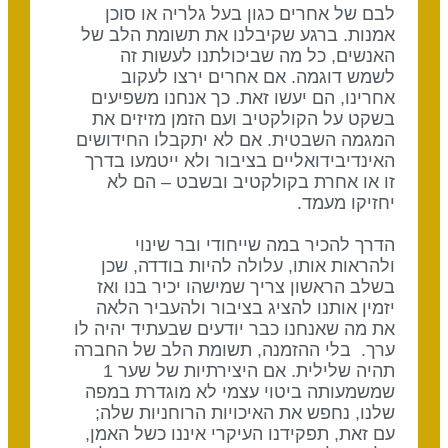
לבם של אחרים כגון בעל גלריה או סוכן
אמנות. ברגע שקיבלנו את תשומת הלב של
האנשים, כל מה שביכולתנו לעשות זה
לשמש דוגמה. אם אחרים ירצו לעקוב
אחרינו, הם יעשו זאת. כך אנחנו משפיעים
בשקט על הקולקטיב ועם הזמן מזיזים את
המגמה השבטית. אם לא יתקבלו החידושים
האינדיבידואליים בציבור ולא ייטמעו בדרך
זו או אחרת בקולקטיב ובשבט – הם לא
יחזיקו מעמד.
הדרך להכיר במה שייחודי ובר שינוי
ולהראות אותו, עלולה להיות בודדה, שכן
בשלב הראשון צריך שמישהו יכיר בנו ואז
יזמין אותנו להציג בציבור ולהעביר הלאה
את מה שאנחנו כבר יודעים שבעתיד יהיה לו
ערך. בלי ההזמנה, תשומת הלב של החברה
תהיה שלילית. אם היצירתיות של שער 1
שמשמעותה ביטוי עצמי לא מוגדרת במפה
שלנו, נחפש את האיכויות הרוחניות שלה;
עם זאת, תפקידנו העיקרי איננו כשל האמן,