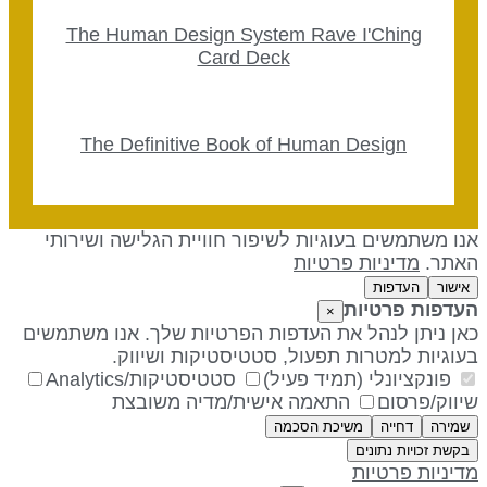
The Human Design System Rave I'Ching
Card Deck
The Definitive Book of Human Design
נו משתמשים בעוגיות לשיפור חוויית הגלישה ושירותי
אתר.
מדיניות פרטיות
אישור
העדפות
עדפות פרטיות
×
אן ניתן לנהל את העדפות הפרטיות שלך. אנו משתמשים
עוגיות למטרות תפעול, סטטיסטיקות ושיווק.
פונקציונלי (תמיד פעיל)
סטטיסטיקות/Analytics
יווק/פרסום
התאמה אישית/מדיה משובצת
שמירה
דחייה
משיכת הסכמה
בקשת זכויות נתונים
דיניות פרטיות