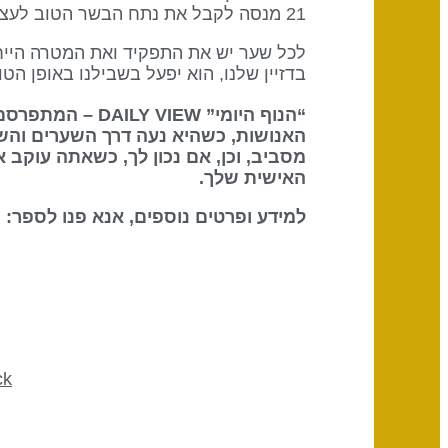
21 מנסה לקבל את נתח הבשר הטוב לעצמו – יש מתח.
בדזיין שלנו, הוא יפעל בשבילנו באופן הטוב ביותר אם נמצא עוד 
“הנוף היומי” DAILY VIEW – המתפרסם על ידי
האנושות, כשהיא נעה דרך השערים והש
מסביב, וכן, אם נכון לך, כשאתה עוקב 
האישית שלך.
למידע ופרטים נוספים, אנא פנו לספר: The Definitive Book of Human Design
ck