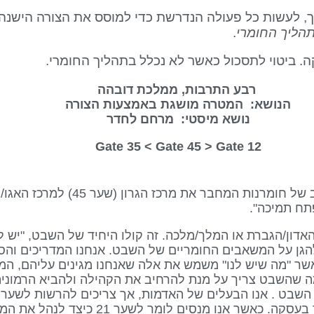
 לעשות כל פעולה הנדרשת כדי למוסס את הצורה הישנה ו
תהליך החומרי
.
. ביטוי לתסכול כאשר לא נכלל בתהליך החומרי.
רבע התרבות, ממלכת דובהה
הנושא: המטרה מושגת באמצעות הצורה
נושא מיסטי: מרחם לחדר
Gate 45
> Gate
12 Gate 35 <
תח תמיכה".
ל האדון/הגברת או המלך/מלכה. זה קולו היחיד של השבט, "יש לי
 להגן על המשאבים החומריים של השבט. אנחנו המדריכים ו
אשר "מה שיש לנו" משמש את אלה שאנחנו מגינים עליהם, הממ
ה שהשבט צריך על מנת להרחיב את הקהילה ולהביא הרמוניה
דורשים לקבל את נתח הבשר הטוב ביותר בעסקה. כאש