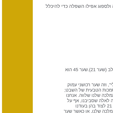
לספוג אפילו השפלה כדי להיכלל
שער זה הוא חלק של ערוץ קו הכסף, עיצוב של חומרנות המחבר את מרכז הגרון (שער 45) למרכז האגו/לב (שער 21).שער 45 הוא
", וזה שער רכושני עמוק
הסמכות הטבעית של השבט;
לכה שלנו שלווה. אנחנו
 לאלה שסביבנו, אף על
פי ששער 21 הוא שמנהל בפועל את עסקי השבט . אנו הבעלים של האדמות, אך צריכים להרשות לשער 21 לצוד בהן בעודנו
ר אנו מנסים לומר לשער 21 כיצד לנהל את הממלכה שלנו, או כאשר שער