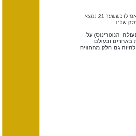
לכל שער יש את התפקיד ואת המטרה הייחודיים בתוך השבט, והוא פועל באופן מיטבי כשהוא במקומו. אפילו כששער 21 נמצא
 את ההשפעה שיש לשמש (70% מפעולת הנוטרינוס) על
 באחרים ובעולם
להיות גם חלק מהחוויה