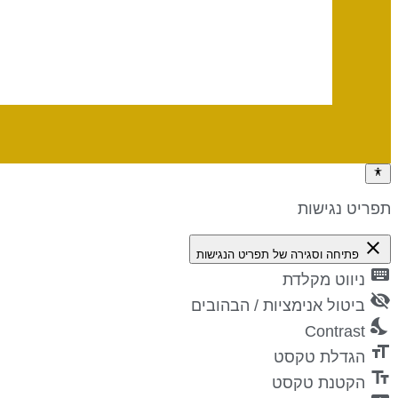
תפריט נגישות
close
פתיחה וסגירה של תפריט הנגישות
keyboard
ניווט מקלדת
visibility_off
ביטול אנימציות / הבהובים
nights_stay
Contrast
format_size
הגדלת טקסט
text_fields
הקטנת טקסט