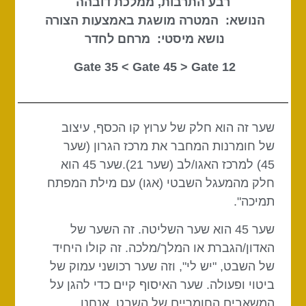
רבע התרבות, ממלכת דובהה
הנושא: המטרה מושגת באמצעות הצורה
נושא מיסטי: מרחם לחדר
Gate 45
> Gate
12 Gate 35 <
שער זה הוא חלק של ערוץ קו הכסף, עיצוב
של חומרנות המחבר את מרכז הגרון (שער
45) למרכז האגו/לב (שער 21).שער 45 הוא
חלק מהמעגל השבטי (אגו) עם מילת המפתח
תמיכה".
שער 45 הוא שער השליטה. זה השער של
האדון/הגברת או המלך/מלכה. זה קולו היחיד
של השבט, "יש לי", וזה שער רכושני עמוק של
ביטוי ופעולה. שער האיסוף קיים כדי להגן על
המשאבים החומריים של השבט. אנחנו