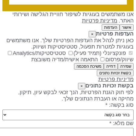
נו משתמשים בעוגיות לשיפור חוויית הגלישה ושירותי
אתר.
מדיניות פרטיות
אישור
העדפות
עדפות פרטיות
×
אן ניתן לנהל את העדפות הפרטיות שלך. אנו משתמשים
עוגיות למטרות תפעול, סטטיסטיקות ושיווק.
פונקציונלי (תמיד פעיל)
סטטיסטיקות/Analytics
יווק/פרסום
התאמה אישית/מדיה משובצת
שמירה
דחייה
משיכת הסכמה
בקשת זכויות נתונים
דיניות פרטיות
קשת זכויות נתונים
×
פי חוק הגנת הפרטיות, הנך זכאי לבקש עיון, תיקון,
חיקה או העברת הנתונים שלך.
וג בקשה: *
ם מלא: *