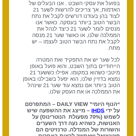
בפועל את עסקי השבט . אנו הבעלים של
האדמות, אך צריכים להרשות לשער 21
לצוד בהן בעודנו דורשים לקבל את נתח
הבשר הטוב ביותר בעסקה. כאשר אנו
מנסים לומר לשער 21 כיצד לנהל את
הממלכה שלנו, או כאשר שער 21 מנסה
לקבל את נתח הבשר הטוב לעצמו – יש
מתח.
לכל שער יש את התפקיד ואת המטרה
הייחודיים בתוך השבט, והוא פועל באופן
מיטבי כשהוא במקומו. אפילו כששער 21
נמצא בדזיין שלנו, הוא יפעל בשבילנו באופן
הטוב ביותר אם נמצא עוד שער 21 שינהל
את הממלכה או את העסק שלנו.
“הנוף היומי” DAILY VIEW – המתפרסם
על ידי
IHDS
– מייצג את ההשפעה שיש
לשמש (70% מפעולת הנוטרינוס) על
האנושות, כשהיא נעה דרך השערים
והשורות של המנדלה. טרנזיטים הם