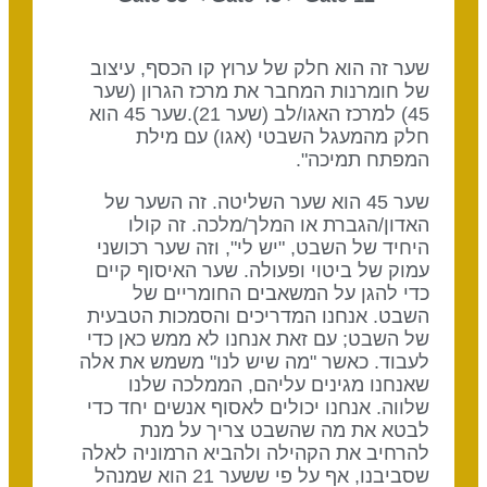
שער זה הוא חלק של ערוץ קו הכסף, עיצוב
של חומרנות המחבר את מרכז הגרון (שער
45) למרכז האגו/לב (שער 21).שער 45 הוא
חלק מהמעגל השבטי (אגו) עם מילת
המפתח תמיכה".
שער 45 הוא שער השליטה. זה השער של
האדון/הגברת או המלך/מלכה. זה קולו
היחיד של השבט, "יש לי", וזה שער רכושני
עמוק של ביטוי ופעולה. שער האיסוף קיים
כדי להגן על המשאבים החומריים של
השבט. אנחנו המדריכים והסמכות הטבעית
של השבט; עם זאת אנחנו לא ממש כאן כדי
לעבוד. כאשר "מה שיש לנו" משמש את אלה
שאנחנו מגינים עליהם, הממלכה שלנו
שלווה. אנחנו יכולים לאסוף אנשים יחד כדי
לבטא את מה שהשבט צריך על מנת
להרחיב את הקהילה ולהביא הרמוניה לאלה
שסביבנו, אף על פי ששער 21 הוא שמנהל