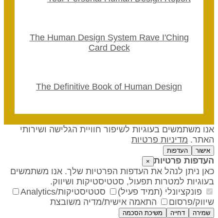
The Human Design System Rave I'Ching
Card Deck
The Definitive Book of Human Design
נו משתמשים בעוגיות לשיפור חוויית הגלישה ושירותי
אתר.
מדיניות פרטיות
אישור
העדפות
עדפות פרטיות
×
אן ניתן לנהל את העדפות הפרטיות שלך. אנו משתמשים
עוגיות למטרות תפעול, סטטיסטיקות ושיווק.
פונקציונלי (תמיד פעיל)
סטטיסטיקות/Analytics
יווק/פרסום
התאמה אישית/מדיה משובצת
שמירה
דחייה
משיכת הסכמה