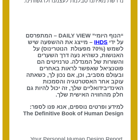
נדרשת מאיתנו סבלנות לעצמנו ולרגשותינו.
“הנוף היומי” DAILY VIEW – המתפרסם
על ידי
IHDS
– מייצג את ההשפעה שיש
לשמש (70% מפעולת הנוטרינוס) על
האנושות, כשהיא נעה דרך השערים
והשורות של המנדלה. טרנזיטים הם
פוטנציאל שאפשר לראות באחרים
ובעולם מסביב, וכן, אם נכון לך, כשאתה
עוקב אחר האסטרטגיה והסמכות
האינדיבידואליים שלך, זה יכול להיות גם
חלק מהחוויה האישית שלך.
למידע ופרטים נוספים, אנא פנו לספר:
The Definitive Book of Human Design
Your Personal Human Design Report