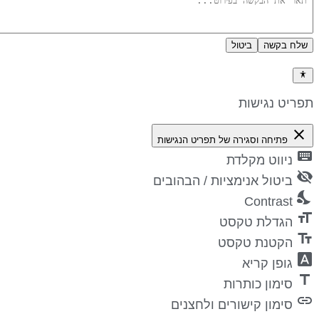
שלח בקשה
ביטול
דיניות פרטיות
פריט נגישות
close
פתיחה וסגירה של תפריט הנגישות
keyboa
ניווט מקלדת
visibility_
ביטול אנימציות / הבהובים
nights_st
Contrast
format_si
הגדלת טקסט
text_fiel
הקטנת טקסט
font_downl
גופן קריא
titl
סימון כותרות
lin
סימון קישורים ולחצנים