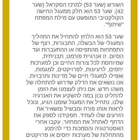
השורש (שער 53) למרכז הסקראל (שער
42). שער 53 הוא חלק ממעגל החישה
הקולקטיבי המופשט עם מילת המפתח
"שיתוף".
שער 53 הוא הלחץ להתחיל את התהליך
המעגלי של הבשלה, התבגרות, רצף של
התפתחות מהתפיסה או ההתעברות ועד
הסיום. זו אנרגיית פורמט, תבניתית,
שמיוחסת לכל צורות החיים וכן למערכות
יחסים, לרעיונות, לפרויקטים, למגמות,
ואפילו למעגלי חיים של מדינות ותרבויות.
אנו נושאים את הדלק שדרוש להתחלה של
משהו חדש. אם ניתן לעצמנו את הזמן
להחליט נכון במה להשקיע את האנרגיה
שלנו, נתחיל את המעגל שזמנו הגיע, ונוכל
לראות אותו פורח ומבשיל ומשאיר את
הזרעים שלו לעתיד. תפקידנו לספק את
הדחף לאתחל את המחזור. עקבו אחרי
האסטרטגיה והסמכות כדי להימנע
מהתחלות של מערכות יחסים או פרויקטים