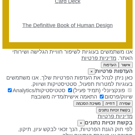
Card Deck
The Definitive Book of Human Design
נו משתמשים בעוגיות לשיפור חוויית הגלישה ושירותי
אתר.
מדיניות פרטיות
אישור
העדפות
עדפות פרטיות
×
אן ניתן לנהל את העדפות הפרטיות שלך. אנו משתמשים
עוגיות למטרות תפעול, סטטיסטיקות ושיווק.
פונקציונלי (תמיד פעיל)
סטטיסטיקות/Analytics
יווק/פרסום
התאמה אישית/מדיה משובצת
שמירה
דחייה
משיכת הסכמה
בקשת זכויות נתונים
דיניות פרטיות
קשת זכויות נתונים
×
פי חוק הגנת הפרטיות, הנך זכאי לבקש עיון, תיקון,