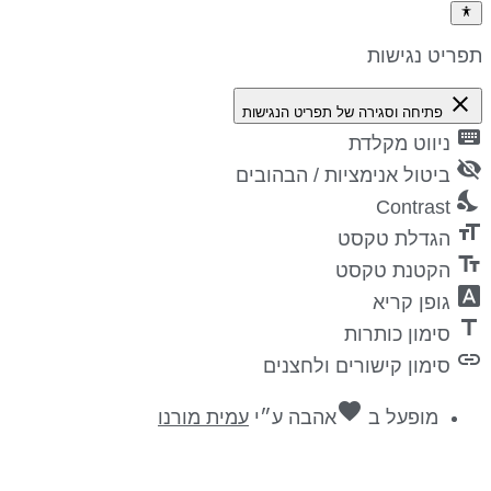
פריט נגישות
close
פתיחה וסגירה של תפריט הנגישות
keyboa
ניווט מקלדת
visibility_
ביטול אנימציות / הבהובים
nights_st
Contrast
format_si
הגדלת טקסט
text_fiel
הקטנת טקסט
font_downl
גופן קריא
titl
סימון כותרות
lin
סימון קישורים ולחצנים
favorite
מופעל ב
אהבה
ע״י
עמית מורנו