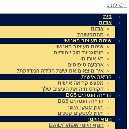
דלג לתוכן
בית
אודות
אודות
מהתקשורת
שיטת העיצוב האנושי
שיטת העיצוב האנושי
הומוגניות מול ייחודיות
רא אורו הו
ארבעה טיפוסים
איך מוצאים את שעת הלידה המדויקת?
קריאה אישית
מפגש קריאה אישית
הקורס חיה את העיצוב שלך
קריירה ועסקים BG5
קריירה ועסקים BG5
ייעוץ עסקי אישי
ייעוץ לעסקים קטנים
הנוף היומי
הנוף היומי DAILY VIEW