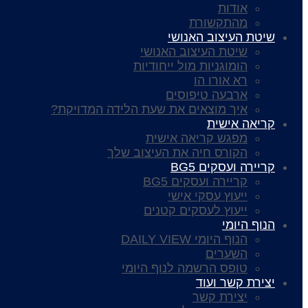
אודות
מהתקשורת
שיטת העיצוב האנושי
שיטת העיצוב האנושי
הומוגניות מול ייחודיות
רא אורו הו
ארבעה טיפוסים
איך מוצאים את שעת הלידה המדויקת?
קריאה אישית
מפגש קריאה אישית
הקורס חיה את העיצוב שלך
קריירה ועסקים BG5
קריירה ועסקים BG5
ייעוץ עסקי אישי
ייעוץ לעסקים קטנים
הנוף היומי
הנוף היומי DAILY VIEW
השערים
טופס הרשמה לנוף היומי
יצירת קשר ועוד
יצירת קשר