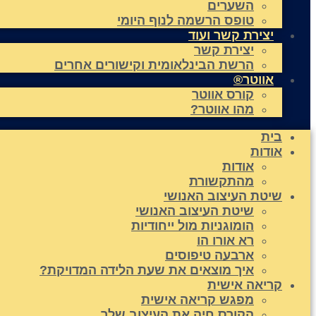
השערים
טופס הרשמה לנוף היומי
יצירת קשר ועוד
יצירת קשר
הרשת הבינלאומית וקישורים אחרים
אווטר®
קורס אווטר
מהו אווטר?
בית
אודות
אודות
מהתקשורת
שיטת העיצוב האנושי
שיטת העיצוב האנושי
הומוגניות מול ייחודיות
רא אורו הו
ארבעה טיפוסים
איך מוצאים את שעת הלידה המדויקת?
קריאה אישית
מפגש קריאה אישית
הקורס חיה את העיצוב שלך