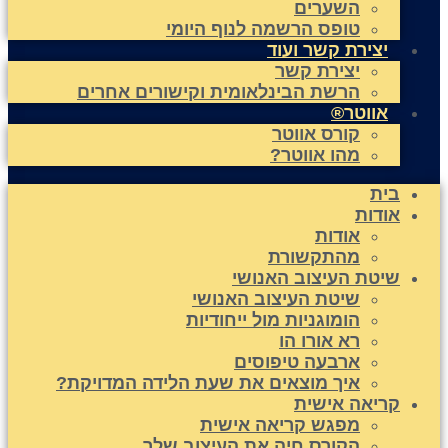
השערים
טופס הרשמה לנוף היומי
יצירת קשר ועוד
יצירת קשר
הרשת הבינלאומית וקישורים אחרים
אווטר®
קורס אווטר
מהו אווטר?
בית
אודות
אודות
מהתקשורת
שיטת העיצוב האנושי
שיטת העיצוב האנושי
הומוגניות מול ייחודיות
רא אורו הו
ארבעה טיפוסים
איך מוצאים את שעת הלידה המדויקת?
קריאה אישית
מפגש קריאה אישית
הקורס חיה את העיצוב שלך