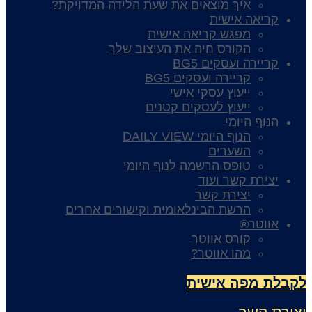
איך מוצאים את שעת הלידה המדויקת?
קריאה אישית
מפגש קריאה אישית
הקורס חיה את העיצוב שלך
קריירה ועסקים BG5
קריירה ועסקים BG5
ייעוץ עסקי אישי
ייעוץ לעסקים קטנים
הנוף היומי
הנוף היומי DAILY VIEW
השערים
טופס הרשמה לנוף היומי
יצירת קשר ועוד
יצירת קשר
הרשת הבינלאומית וקישורים אחרים
אווטר®
קורס אווטר
מהו אווטר?
לת מפה אישית