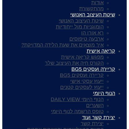
אודות
מהתקשורת
שיטת העיצוב האנושי
שיטת העיצוב האנושי
הומוגניות מול ייחודיות
רא אורו הו
ארבעה טיפוסים
איך מוצאים את שעת הלידה המדויקת?
קריאה אישית
מפגש קריאה אישית
הקורס חיה את העיצוב שלך
קריירה ועסקים BG5
קריירה ועסקים BG5
ייעוץ עסקי אישי
ייעוץ לעסקים קטנים
הנוף היומי
הנוף היומי DAILY VIEW
השערים
טופס הרשמה לנוף היומי
יצירת קשר ועוד
יצירת קשר