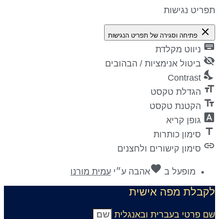
פריט נגישות
close
פתיחה וסגירה של תפריט הנגישות
keyboa
ניווט מקלדת
visibility_
ביטול אנימציות / הבהובים
nights_st
Contrast
format_si
הגדלת טקסט
text_fiel
הקטנת טקסט
font_downl
גופן קריא
titl
סימון כותרות
lin
סימון קישורים ולחצנים
favorite
מופעל ב
אהבה
ע״י
עמית מורנו
קבלת מפה אישית
ם פרטי בעברית ובאנגלית