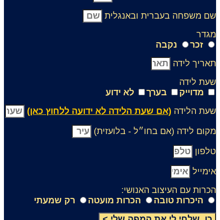
ם משפחה בעברית ובאנגלית
גדר
זכר
נקבה
אריך לידה
עת לידה
מדוייק
בערך
לא ידוע
עת הלידה
(אם שעת הלידה לא ידועה ללחוץ כאן)
קום לידה (אם בחו״ל - בלועזית)
לפון
ימייל
כרות עם העיצוב האנושי:
היכרות טובה
הכרות מועטה
רק שמעתי
כן, שלחי לי את המפה שלי >