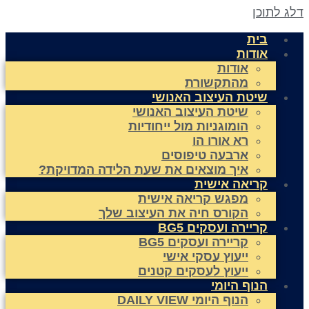
לג לתוכן
בית
אודות
אודות
מהתקשורת
שיטת העיצוב האנושי
שיטת העיצוב האנושי
הומוגניות מול ייחודיות
רא אורו הו
ארבעה טיפוסים
איך מוצאים את שעת הלידה המדויקת?
קריאה אישית
מפגש קריאה אישית
הקורס חיה את העיצוב שלך
קריירה ועסקים BG5
קריירה ועסקים BG5
ייעוץ עסקי אישי
ייעוץ לעסקים קטנים
הנוף היומי
הנוף היומי DAILY VIEW