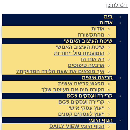
לג לתוכן
בית
אודות
אודות
מהתקשורת
שיטת העיצוב האנושי
שיטת העיצוב האנושי
הומוגניות מול ייחודיות
רא אורו הו
ארבעה טיפוסים
איך מוצאים את שעת הלידה המדויקת?
קריאה אישית
מפגש קריאה אישית
הקורס חיה את העיצוב שלך
קריירה ועסקים BG5
קריירה ועסקים BG5
ייעוץ עסקי אישי
ייעוץ לעסקים קטנים
הנוף היומי
הנוף היומי DAILY VIEW