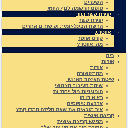
השערים
טופס הרשמה לנוף היומי
יצירת קשר ועוד
יצירת קשר
הרשת הבינלאומית וקישורים אחרים
אווטר®
קורס אווטר
מהו אווטר?
בית
אודות
אודות
מהתקשורת
שיטת העיצוב האנושי
שיטת העיצוב האנושי
הומוגניות מול ייחודיות
רא אורו הו
ארבעה טיפוסים
איך מוצאים את שעת הלידה המדויקת?
קריאה אישית
מפגש קריאה אישית
הקורס חיה את העיצוב שלך