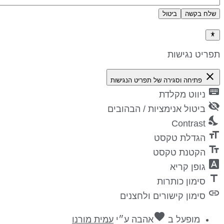
שלח בקשה
ביטול
דיניות פרטיות
פריט נגישות
close
פתיחה וסגירה של תפריט הנגישות
keyboa
ניווט מקלדת
visibility_
ביטול אנימציות / הבהובים
nights_st
Contrast
format_si
הגדלת טקסט
text_fiel
הקטנת טקסט
font_downl
גופן קריא
titl
סימון כותרות
lin
סימון קישורים ולחצנים
favorite
מופעל ב
אהבה
ע״י
עמית מורנו