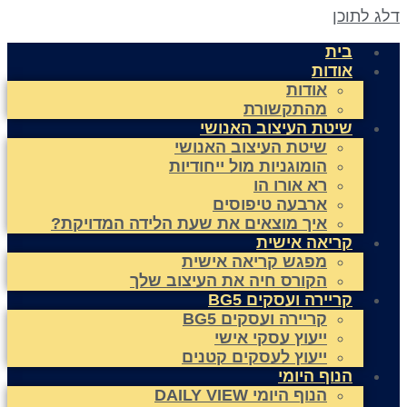
לג לתוכן
בית
אודות
אודות
מהתקשורת
שיטת העיצוב האנושי
שיטת העיצוב האנושי
הומוגניות מול ייחודיות
רא אורו הו
ארבעה טיפוסים
איך מוצאים את שעת הלידה המדויקת?
קריאה אישית
מפגש קריאה אישית
הקורס חיה את העיצוב שלך
קריירה ועסקים BG5
קריירה ועסקים BG5
ייעוץ עסקי אישי
ייעוץ לעסקים קטנים
הנוף היומי
הנוף היומי DAILY VIEW