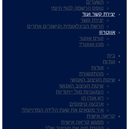
השערים
טופס הרשמה לנוף היומי
יצירת קשר ועוד
יצירת קשר
הרשת הבינלאומית וקישורים אחרים
אווטר®
קורס אווטר
מהו אווטר?
בית
אודות
אודות
מהתקשורת
שיטת העיצוב האנושי
שיטת העיצוב האנושי
הומוגניות מול ייחודיות
רא אורו הו
ארבעה טיפוסים
איך מוצאים את שעת הלידה המדויקת?
קריאה אישית
מפגש קריאה אישית
הקורס חיה את העיצוב שלך