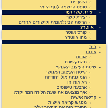
השערים
טופס הרשמה לנוף היומי
יצירת קשר ועוד
יצירת קשר
הרשת הבינלאומית וקישורים אחרים
אווטר®
קורס אווטר
מהו אווטר?
בית
אודות
אודות
מהתקשורת
שיטת העיצוב האנושי
שיטת העיצוב האנושי
הומוגניות מול ייחודיות
רא אורו הו
ארבעה טיפוסים
איך מוצאים את שעת הלידה המדויקת?
קריאה אישית
מפגש קריאה אישית
הקורס חיה את העיצוב שלך