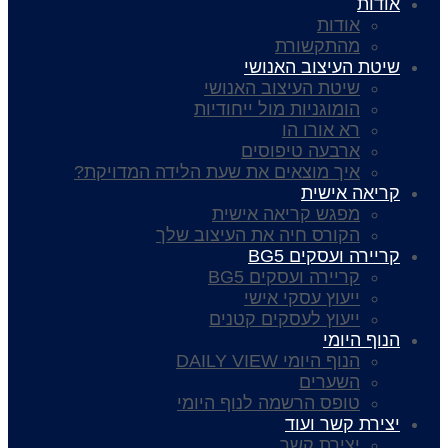
אודות
אודות
מהתקשורת
שיטת העיצוב האנושי
שיטת העיצוב האנושי
הומוגניות מול ייחודיות
רא אורו הו
ארבעה טיפוסים
איך מוצאים את שעת הלידה המדויקת?
קריאה אישית
מפגש קריאה אישית
הקורס חיה את העיצוב שלך
קריירה ועסקים BG5
קריירה ועסקים BG5
ייעוץ עסקי אישי
ייעוץ לעסקים קטנים
הנוף היומי
הנוף היומי DAILY VIEW
השערים
טופס הרשמה לנוף היומי
יצירת קשר ועוד
יצירת קשר