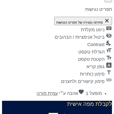
פריט נגישות
close
פתיחה וסגירה של תפריט הנגישות
keyboa
ניווט מקלדת
visibility_
ביטול אנימציות / הבהובים
nights_st
Contrast
format_si
הגדלת טקסט
text_fiel
הקטנת טקסט
font_downl
גופן קריא
titl
סימון כותרות
lin
סימון קישורים ולחצנים
favorite
מופעל ב
אהבה
ע״י
עמית מורנו
קבלת מפה אישית