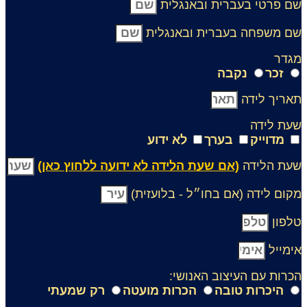
ם פרטי בעברית ובאנגלית
ם משפחה בעברית ובאנגלית
גדר
זכר
נקבה
אריך לידה
עת לידה
מדוייק
בערך
לא ידוע
עת הלידה
(אם שעת הלידה לא ידועה ללחוץ כאן)
קום לידה (אם בחו״ל - בלועזית)
לפון
ימייל
כרות עם העיצוב האנושי:
היכרות טובה
הכרות מועטה
רק שמעתי