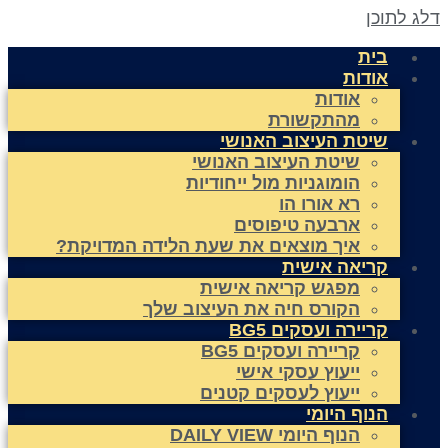
לג לתוכן
בית
אודות
אודות
מהתקשורת
שיטת העיצוב האנושי
שיטת העיצוב האנושי
הומוגניות מול ייחודיות
רא אורו הו
ארבעה טיפוסים
איך מוצאים את שעת הלידה המדויקת?
קריאה אישית
מפגש קריאה אישית
הקורס חיה את העיצוב שלך
קריירה ועסקים BG5
קריירה ועסקים BG5
ייעוץ עסקי אישי
ייעוץ לעסקים קטנים
הנוף היומי
הנוף היומי DAILY VIEW