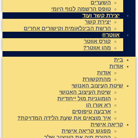
השערים
טופס הרשמה לנוף היומי
יצירת קשר ועוד
יצירת קשר
הרשת הבינלאומית וקישורים אחרים
אווטר®
קורס אווטר
מהו אווטר?
בית
אודות
אודות
מהתקשורת
שיטת העיצוב האנושי
שיטת העיצוב האנושי
הומוגניות מול ייחודיות
רא אורו הו
ארבעה טיפוסים
איך מוצאים את שעת הלידה המדויקת?
קריאה אישית
מפגש קריאה אישית
הקורס חיה את העיצוב שלך