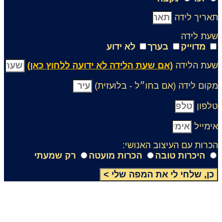
אריך לידה
עת לידה
מדוייק
בערך
לא ידוע
עת הלידה
(אם שעת הלידה לא ידועה ללחוץ כאן)
קום לידה (אם בחו״ל - בלועזית)
לפון
ימייל
כרות עם העיצוב האנושי:
היכרות טובה
הכרות מועטה
רק שמעתי
כן, שלחי לי את המפה שלי >