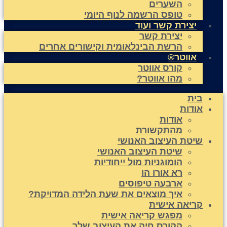
השערים
טופס הרשמה לנוף היומי
יצירת קשר ועוד
יצירת קשר
הרשת הבינלאומית וקישורים אחרים
אווטר®
קורס אווטר
מהו אווטר?
בית
אודות
אודות
מהתקשורת
שיטת העיצוב האנושי
שיטת העיצוב האנושי
הומוגניות מול ייחודיות
רא אורו הו
ארבעה טיפוסים
איך מוצאים את שעת הלידה המדויקת?
קריאה אישית
מפגש קריאה אישית
הקורס חיה את העיצוב שלך