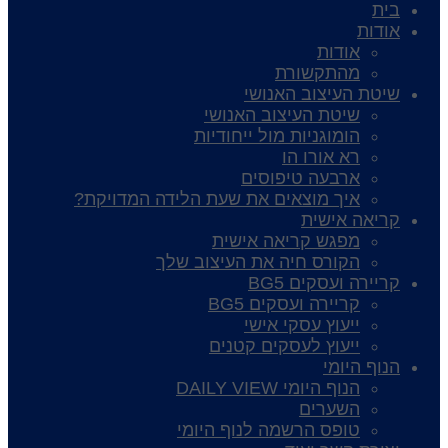
בית
אודות
אודות
מהתקשורת
שיטת העיצוב האנושי
שיטת העיצוב האנושי
הומוגניות מול ייחודיות
רא אורו הו
ארבעה טיפוסים
איך מוצאים את שעת הלידה המדויקת?
קריאה אישית
מפגש קריאה אישית
הקורס חיה את העיצוב שלך
קריירה ועסקים BG5
קריירה ועסקים BG5
ייעוץ עסקי אישי
ייעוץ לעסקים קטנים
הנוף היומי
הנוף היומי DAILY VIEW
השערים
טופס הרשמה לנוף היומי