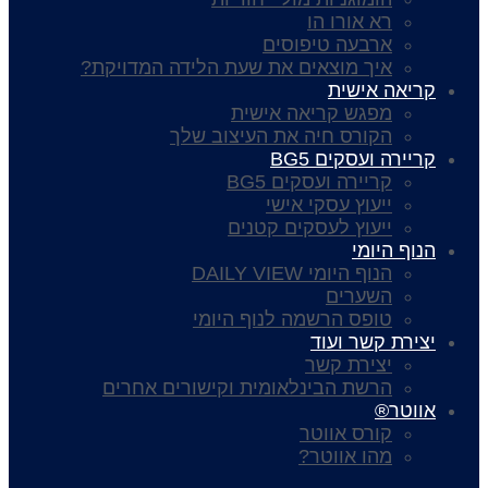
רא אורו הו
ארבעה טיפוסים
איך מוצאים את שעת הלידה המדויקת?
קריאה אישית
מפגש קריאה אישית
הקורס חיה את העיצוב שלך
קריירה ועסקים BG5
קריירה ועסקים BG5
ייעוץ עסקי אישי
ייעוץ לעסקים קטנים
הנוף היומי
הנוף היומי DAILY VIEW
השערים
טופס הרשמה לנוף היומי
יצירת קשר ועוד
יצירת קשר
הרשת הבינלאומית וקישורים אחרים
אווטר®
קורס אווטר
מהו אווטר?