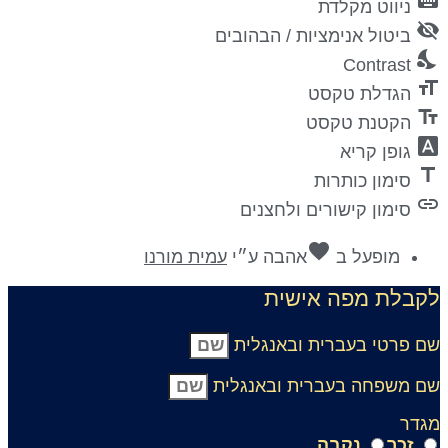
keyboa
ניווט מקלדת
visibility_
ביטול אנימציות / הבהובים
nights_st
Contrast
format_si
הגדלת טקסט
text_fiel
הקטנת טקסט
font_downl
גופן קריא
titl
סימון כותרות
lin
סימון קישורים ולחצנים
favorite
מופעל ב
אהבה
ע״י
עמית מורנו
קבלת מפה אישית
ם פרטי בעברית ובאנגלית
ם משפחה בעברית ובאנגלית
גדר
זכר
נקבה