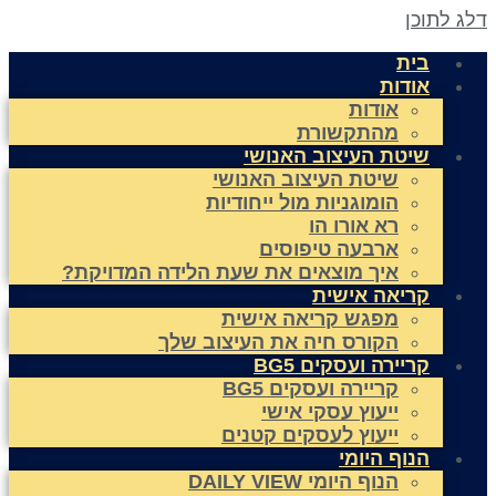
לג לתוכן
בית
אודות
אודות
מהתקשורת
שיטת העיצוב האנושי
שיטת העיצוב האנושי
הומוגניות מול ייחודיות
רא אורו הו
ארבעה טיפוסים
איך מוצאים את שעת הלידה המדויקת?
קריאה אישית
מפגש קריאה אישית
הקורס חיה את העיצוב שלך
קריירה ועסקים BG5
קריירה ועסקים BG5
ייעוץ עסקי אישי
ייעוץ לעסקים קטנים
הנוף היומי
הנוף היומי DAILY VIEW