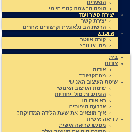
השערים
טופס הרשמה לנוף היומי
יצירת קשר ועוד
יצירת קשר
הרשת הבינלאומית וקישורים אחרים
אווטר®
קורס אווטר
מהו אווטר?
בית
אודות
אודות
מהתקשורת
שיטת העיצוב האנושי
שיטת העיצוב האנושי
הומוגניות מול ייחודיות
רא אורו הו
ארבעה טיפוסים
איך מוצאים את שעת הלידה המדויקת?
קריאה אישית
מפגש קריאה אישית
הקורס חיה את העיצוב שלך