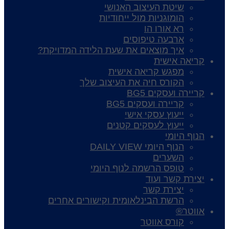
שיטת העיצוב האנושי
הומוגניות מול ייחודיות
רא אורו הו
ארבעה טיפוסים
איך מוצאים את שעת הלידה המדויקת?
קריאה אישית
מפגש קריאה אישית
הקורס חיה את העיצוב שלך
קריירה ועסקים BG5
קריירה ועסקים BG5
ייעוץ עסקי אישי
ייעוץ לעסקים קטנים
הנוף היומי
הנוף היומי DAILY VIEW
השערים
טופס הרשמה לנוף היומי
יצירת קשר ועוד
יצירת קשר
הרשת הבינלאומית וקישורים אחרים
אווטר®
קורס אווטר