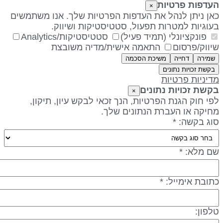
עדפות פרטיות
×
אן ניתן לנהל את העדפות הפרטיות שלך. אנו משתמשים
עוגיות למטרות תפעול, סטטיסטיקות ושיווק.
פונקציונלי (תמיד פעיל)
סטטיסטיקות/Analytics
יווק/פרסום
התאמה אישית/מדיה משובצת
שמירה
דחייה
משיכת הסכמה
בקשת זכויות נתונים
דיניות פרטיות
קשת זכויות נתונים
×
פי חוק הגנת הפרטיות, הנך זכאי לבקש עיון, תיקון,
חיקה או העברת הנתונים שלך.
וג בקשה: *
ם מלא: *
תובת אימייל: *
לפון: