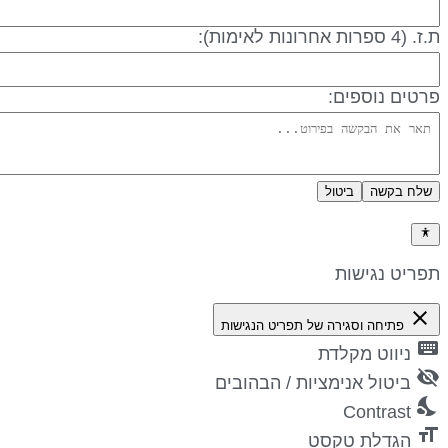
 (4 ספרות אחרונות לאימות):
רטים נוספים:
שלח בקשה
ביטול
דיניות פרטיות
פריט נגישות
close
פתיחה וסגירה של תפריט הנגישות
keyboa
ניווט מקלדת
visibility_
ביטול אנימציות / הבהובים
nights_st
Contrast
format_si
הגדלת טקסט