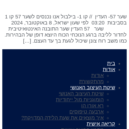
שער 57- העדין // קו 1- בילבול אנו נכנסים לשער 57 קו 1
בסביבות 03:20 לפי שעון ישראל, 8 באוקטובר, 2024
שער 57 העדין שער התובנה האינטואיטיבית
חדור לליבה ברגע הנוכחי הכוח היוצא דופן של הבהירות.
מו משב רוח צונן שיכול לגעת בך עד העצם. […]
בית
אודות
אודות
מהתקשורת
שיטת העיצוב האנושי
שיטת העיצוב האנושי
הומוגניות מול ייחודיות
רא אורו הו
ארבעה טיפוסים
איך מוצאים את שעת הלידה המדויקת?
קריאה אישית