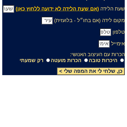
עת הלידה
(אם שעת הלידה לא ידועה ללחוץ כאן)
קום לידה (אם בחו״ל - בלועזית)
לפון
ימייל
כרות עם העיצוב האנושי:
היכרות טובה
הכרות מועטה
רק שמעתי
כן, שלחי לי את המפה שלי >