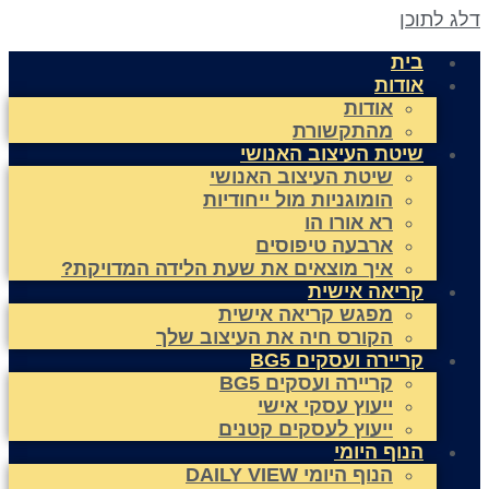
לג לתוכן
בית
אודות
אודות
מהתקשורת
שיטת העיצוב האנושי
שיטת העיצוב האנושי
הומוגניות מול ייחודיות
רא אורו הו
ארבעה טיפוסים
איך מוצאים את שעת הלידה המדויקת?
קריאה אישית
מפגש קריאה אישית
הקורס חיה את העיצוב שלך
קריירה ועסקים BG5
קריירה ועסקים BG5
ייעוץ עסקי אישי
ייעוץ לעסקים קטנים
הנוף היומי
הנוף היומי DAILY VIEW