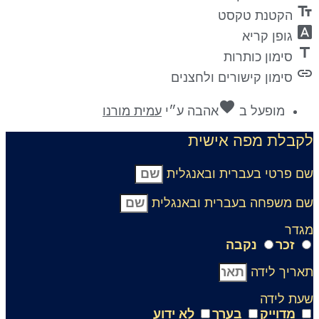
text_fiel
הקטנת טקסט
font_downl
גופן קריא
titl
סימון כותרות
lin
סימון קישורים ולחצנים
favorite
מופעל ב
אהבה
ע״י
עמית מורנו
קבלת מפה אישית
ם פרטי בעברית ובאנגלית
ם משפחה בעברית ובאנגלית
גדר
זכר
נקבה
אריך לידה
עת לידה
מדוייק
בערך
לא ידוע