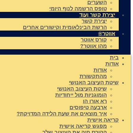
השערים
טופס הרשמה לנוף היומי
יצירת קשר ועוד
יצירת קשר
הרשת הבינלאומית וקישורים אחרים
אווטר®
קורס אווטר
מהו אווטר?
בית
אודות
אודות
מהתקשורת
שיטת העיצוב האנושי
שיטת העיצוב האנושי
הומוגניות מול ייחודיות
רא אורו הו
ארבעה טיפוסים
איך מוצאים את שעת הלידה המדויקת?
קריאה אישית
מפגש קריאה אישית
הקורס חיה את העיצוב שלך