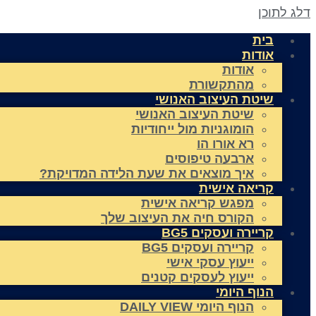
דלג לתוכן
בית
אודות
אודות
מהתקשורת
שיטת העיצוב האנושי
שיטת העיצוב האנושי
הומוגניות מול ייחודיות
רא אורו הו
ארבעה טיפוסים
איך מוצאים את שעת הלידה המדויקת?
קריאה אישית
מפגש קריאה אישית
הקורס חיה את העיצוב שלך
קריירה ועסקים BG5
קריירה ועסקים BG5
ייעוץ עסקי אישי
ייעוץ לעסקים קטנים
הנוף היומי
הנוף היומי DAILY VIEW