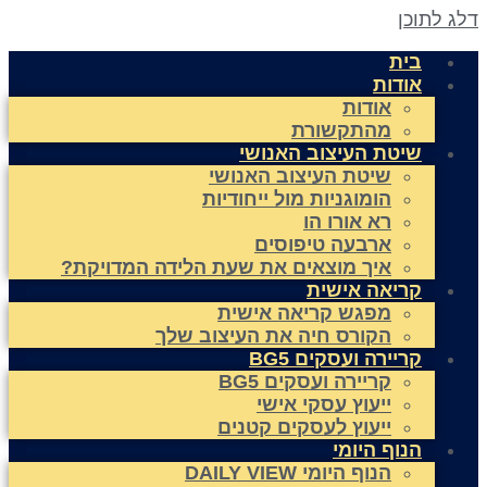
לג לתוכן
בית
אודות
אודות
מהתקשורת
שיטת העיצוב האנושי
שיטת העיצוב האנושי
הומוגניות מול ייחודיות
רא אורו הו
ארבעה טיפוסים
איך מוצאים את שעת הלידה המדויקת?
קריאה אישית
מפגש קריאה אישית
הקורס חיה את העיצוב שלך
קריירה ועסקים BG5
קריירה ועסקים BG5
ייעוץ עסקי אישי
ייעוץ לעסקים קטנים
הנוף היומי
הנוף היומי DAILY VIEW