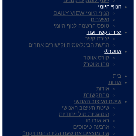
ייעוץ לעסקים קטנים
הנוף היומי
הנוף היומי DAILY VIEW
השערים
טופס הרשמה לנוף היומי
יצירת קשר ועוד
יצירת קשר
הרשת הבינלאומית וקישורים אחרים
אווטר®
קורס אווטר
מהו אווטר?
בית
אודות
אודות
מהתקשורת
שיטת העיצוב האנושי
שיטת העיצוב האנושי
הומוגניות מול ייחודיות
רא אורו הו
ארבעה טיפוסים
איך מוצאים את שעת הלידה המדויקת?