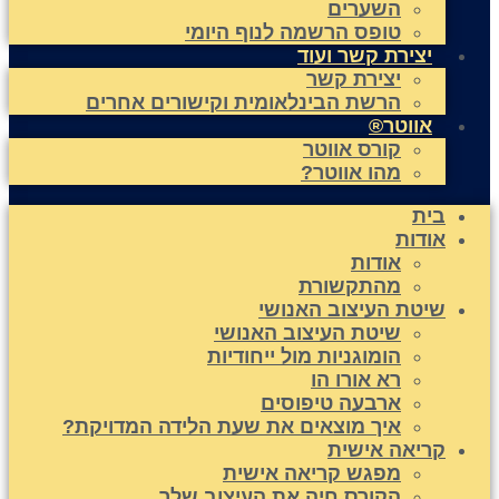
השערים
טופס הרשמה לנוף היומי
יצירת קשר ועוד
יצירת קשר
הרשת הבינלאומית וקישורים אחרים
אווטר®
קורס אווטר
מהו אווטר?
בית
אודות
אודות
מהתקשורת
שיטת העיצוב האנושי
שיטת העיצוב האנושי
הומוגניות מול ייחודיות
רא אורו הו
ארבעה טיפוסים
איך מוצאים את שעת הלידה המדויקת?
קריאה אישית
מפגש קריאה אישית
הקורס חיה את העיצוב שלך