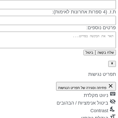
 (4 ספרות אחרונות לאימות):
רטים נוספים:
שלח בקשה
ביטול
דיניות פרטיות
פריט נגישות
close
פתיחה וסגירה של תפריט הנגישות
keyboa
ניווט מקלדת
visibility_
ביטול אנימציות / הבהובים
nights_st
Contrast
format_si