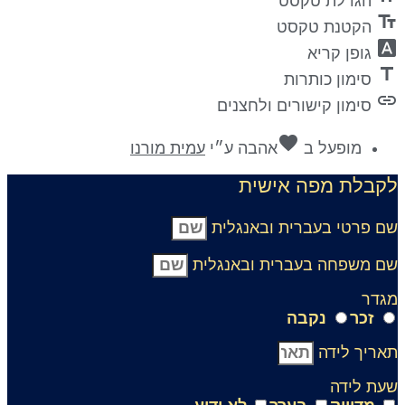
הגדלת טקסט
text_fiel
הקטנת טקסט
font_downl
גופן קריא
titl
סימון כותרות
lin
סימון קישורים ולחצנים
favorite
מופעל ב
אהבה
ע״י
עמית מורנו
קבלת מפה אישית
ם פרטי בעברית ובאנגלית
ם משפחה בעברית ובאנגלית
גדר
זכר
נקבה
אריך לידה
עת לידה