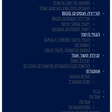
מפגש קריאה אישית
הקורס חיה את העיצוב שלך
קריירה ועסקים BG5
קריירה ועסקים BG5
ייעוץ עסקי אישי
ייעוץ לעסקים קטנים
הנוף היומי
הנוף היומי DAILY VIEW
השערים
טופס הרשמה לנוף היומי
יצירת קשר ועוד
יצירת קשר
הרשת הבינלאומית וקישורים אחרים
אווטר®
קורס אווטר
מהו אווטר?
בית
אודות
אודות
מהתקשורת