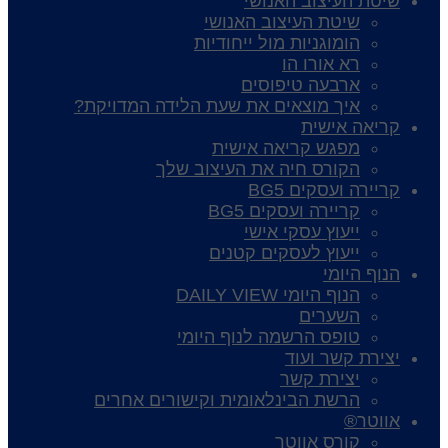
שיטת העיצוב האנושי
שיטת העיצוב האנושי
הומוגניות מול ייחודיות
רא אורו הו
ארבעה טיפוסים
איך מוצאים את שעת הלידה המדויקת?
קריאה אישית
מפגש קריאה אישית
הקורס חיה את העיצוב שלך
קריירה ועסקים BG5
קריירה ועסקים BG5
ייעוץ עסקי אישי
ייעוץ לעסקים קטנים
הנוף היומי
הנוף היומי DAILY VIEW
השערים
טופס הרשמה לנוף היומי
יצירת קשר ועוד
יצירת קשר
הרשת הבינלאומית וקישורים אחרים
אווטר®
קורס אווטר