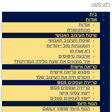
לג לתוכן
בית
אודות
אודות
מהתקשורת
שיטת העיצוב האנושי
שיטת העיצוב האנושי
הומוגניות מול ייחודיות
רא אורו הו
ארבעה טיפוסים
איך מוצאים את שעת הלידה המדויקת?
קריאה אישית
מפגש קריאה אישית
הקורס חיה את העיצוב שלך
קריירה ועסקים BG5
קריירה ועסקים BG5
ייעוץ עסקי אישי
ייעוץ לעסקים קטנים
הנוף היומי
הנוף היומי DAILY VIEW