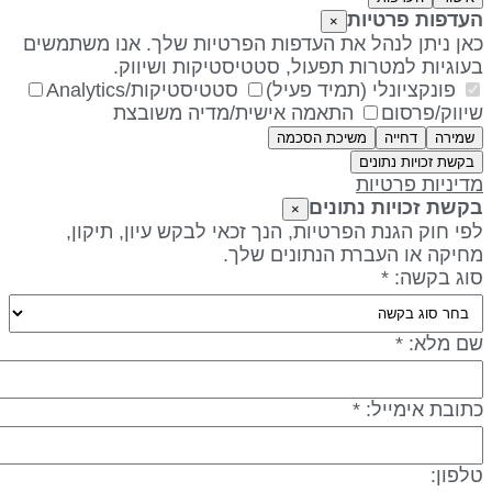
עדפות פרטיות
×
אן ניתן לנהל את העדפות הפרטיות שלך. אנו משתמשים
עוגיות למטרות תפעול, סטטיסטיקות ושיווק.
פונקציונלי (תמיד פעיל)
סטטיסטיקות/Analytics
יווק/פרסום
התאמה אישית/מדיה משובצת
שמירה
דחייה
משיכת הסכמה
בקשת זכויות נתונים
דיניות פרטיות
קשת זכויות נתונים
×
פי חוק הגנת הפרטיות, הנך זכאי לבקש עיון, תיקון,
חיקה או העברת הנתונים שלך.
וג בקשה: *
ם מלא: *
תובת אימייל: *
לפון: