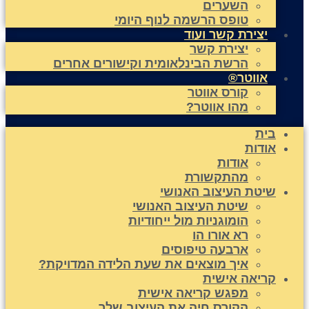
השערים
טופס הרשמה לנוף היומי
יצירת קשר ועוד
יצירת קשר
הרשת הבינלאומית וקישורים אחרים
אווטר®
קורס אווטר
מהו אווטר?
בית
אודות
אודות
מהתקשורת
שיטת העיצוב האנושי
שיטת העיצוב האנושי
הומוגניות מול ייחודיות
רא אורו הו
ארבעה טיפוסים
איך מוצאים את שעת הלידה המדויקת?
קריאה אישית
מפגש קריאה אישית
הקורס חיה את העיצוב שלך