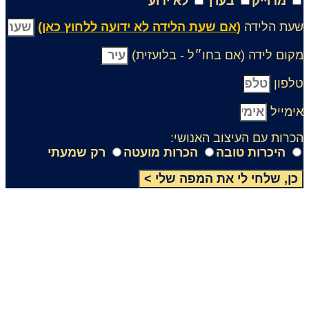
מדוייק
בערך
לא ידוע
עת הלידה
(אם שעת הלידה לא ידועה ללחוץ כאן)
קום לידה (אם בחו״ל - בלועזית)
לפון
ימייל
כרות עם העיצוב האנושי:
היכרות טובה
הכרות מועטה
רק שמעתי
כן, שלחי לי את המפה שלי >