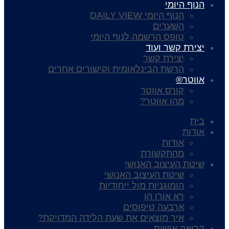
הנוף היומי
הנוף היומי DAILY VIEW
השערים
טופס הרשמה לנוף היומי
יצירת קשר ועוד
יצירת קשר
הרשת הבינלאומית וקישורים אחרים
אווטר®
קורס אווטר
מהו אווטר?
בית
אודות
אודות
מהתקשורת
שיטת העיצוב האנושי
שיטת העיצוב האנושי
הומוגניות מול ייחודיות
רא אורו הו
ארבעה טיפוסים
איך מוצאים את שעת הלידה המדויקת?
קריאה אישית