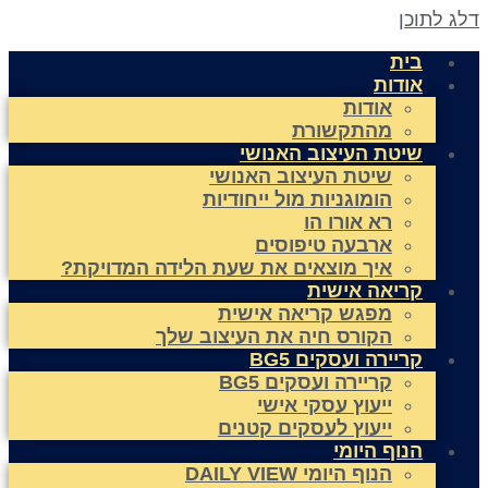
לג לתוכן
בית
אודות
אודות
מהתקשורת
שיטת העיצוב האנושי
שיטת העיצוב האנושי
הומוגניות מול ייחודיות
רא אורו הו
ארבעה טיפוסים
איך מוצאים את שעת הלידה המדויקת?
קריאה אישית
מפגש קריאה אישית
הקורס חיה את העיצוב שלך
קריירה ועסקים BG5
קריירה ועסקים BG5
ייעוץ עסקי אישי
ייעוץ לעסקים קטנים
הנוף היומי
הנוף היומי DAILY VIEW