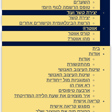
השערים
טופס הרשמה לנוף היומי
יצירת קשר ועוד
יצירת קשר
הרשת הבינלאומית וקישורים אחרים
אווטר®
קורס אווטר
מהו אווטר?
בית
אודות
אודות
מהתקשורת
שיטת העיצוב האנושי
שיטת העיצוב האנושי
הומוגניות מול ייחודיות
רא אורו הו
ארבעה טיפוסים
איך מוצאים את שעת הלידה המדויקת?
קריאה אישית
מפגש קריאה אישית
הקורס חיה את העיצוב שלך