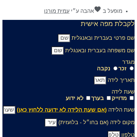
favorite
מופעל ב
אהבה
ע״י
עמית מורנו
קבלת מפה אישית
ם פרטי בעברית ובאנגלית
ם משפחה בעברית ובאנגלית
גדר
זכר
נקבה
אריך לידה
עת לידה
מדוייק
בערך
לא ידוע
עת הלידה
(אם שעת הלידה לא ידועה ללחוץ כאן)
קום לידה (אם בחו״ל - בלועזית)
לפון