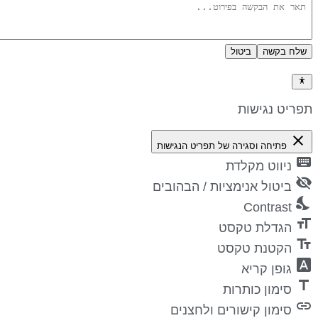
שלח בקשה
ביטול
דיניות פרטיות
פריט נגישות
close
פתיחה וסגירה של תפריט הנגישות
keyboa
ניווט מקלדת
visibility_
ביטול אנימציות / הבהובים
nights_st
Contrast
format_si
הגדלת טקסט
text_fiel
הקטנת טקסט
font_downl
גופן קריא
titl
סימון כותרות
lin
סימון קישורים ולחצנים