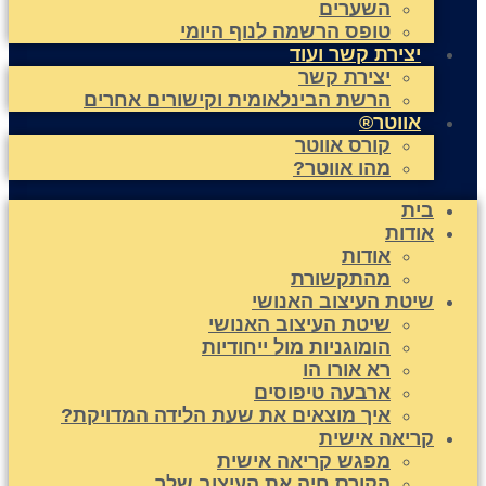
השערים
טופס הרשמה לנוף היומי
יצירת קשר ועוד
יצירת קשר
הרשת הבינלאומית וקישורים אחרים
אווטר®
קורס אווטר
מהו אווטר?
בית
אודות
אודות
מהתקשורת
שיטת העיצוב האנושי
שיטת העיצוב האנושי
הומוגניות מול ייחודיות
רא אורו הו
ארבעה טיפוסים
איך מוצאים את שעת הלידה המדויקת?
קריאה אישית
מפגש קריאה אישית
הקורס חיה את העיצוב שלך