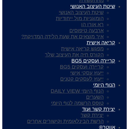
מהתקשורת
שיטת העיצוב האנושי
שיטת העיצוב האנושי
הומוגניות מול ייחודיות
רא אורו הו
ארבעה טיפוסים
איך מוצאים את שעת הלידה המדויקת?
קריאה אישית
מפגש קריאה אישית
הקורס חיה את העיצוב שלך
קריירה ועסקים BG5
קריירה ועסקים BG5
ייעוץ עסקי אישי
ייעוץ לעסקים קטנים
הנוף היומי
הנוף היומי DAILY VIEW
השערים
טופס הרשמה לנוף היומי
יצירת קשר ועוד
יצירת קשר
הרשת הבינלאומית וקישורים אחרים
אווטר®