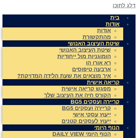
לג לתוכן
בית
אודות
אודות
מהתקשורת
שיטת העיצוב האנושי
שיטת העיצוב האנושי
הומוגניות מול ייחודיות
רא אורו הו
ארבעה טיפוסים
איך מוצאים את שעת הלידה המדויקת?
קריאה אישית
מפגש קריאה אישית
הקורס חיה את העיצוב שלך
קריירה ועסקים BG5
קריירה ועסקים BG5
ייעוץ עסקי אישי
ייעוץ לעסקים קטנים
הנוף היומי
הנוף היומי DAILY VIEW