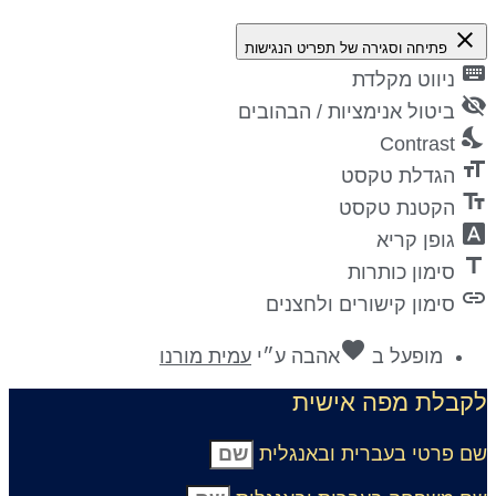
close
פתיחה וסגירה של תפריט הנגישות
keyboa
ניווט מקלדת
visibility_
ביטול אנימציות / הבהובים
nights_st
Contrast
format_si
הגדלת טקסט
text_fiel
הקטנת טקסט
font_downl
גופן קריא
titl
סימון כותרות
lin
סימון קישורים ולחצנים
favorite
מופעל ב
אהבה
ע״י
עמית מורנו
קבלת מפה אישית
ם פרטי בעברית ובאנגלית