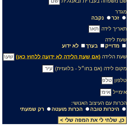
ם משפחה בעברית ובאנגלית
גדר
זכר
נקבה
אריך לידה
עת לידה
מדוייק
בערך
לא ידוע
עת הלידה
(אם שעת הלידה לא ידועה ללחוץ כאן)
קום לידה (אם בחו״ל - בלועזית)
לפון
ימייל
כרות עם העיצוב האנושי:
היכרות טובה
הכרות מועטה
רק שמעתי
כן, שלחי לי את המפה שלי >